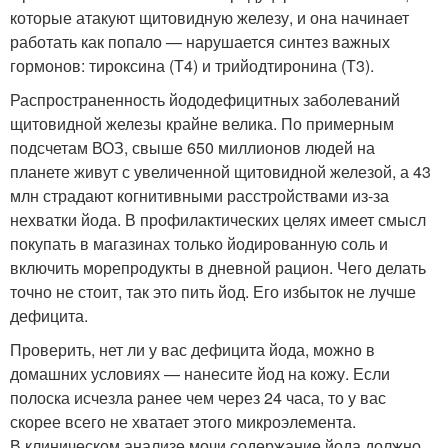
которые атакуют щитовидную железу, и она начинает
работать как попало — нарушается синтез важных
гормонов: тироксина (Т4) и трийодтиронина (Т3).
Распространенность йододефицитных заболеваний
щитовидной железы крайне велика. По примерным
подсчетам ВОЗ, свыше 650 миллионов людей на
планете живут с увеличенной щитовидной железой, а 43
млн страдают когнитивными расстройствами из-за
нехватки йода. В профилактических целях имеет смысл
покупать в магазинах только йодированную соль и
включить морепродукты в дневной рацион. Чего делать
точно не стоит, так это пить йод. Его избыток не лучше
дефицита.
Проверить, нет ли у вас дефицита йода, можно в
домашних условиях — нанесите йод на кожу. Если
полоска исчезла ранее чем через 24 часа, то у вас
скорее всего не хватает этого микроэлемента.
В клиническом анализе мочи содержание йода должно