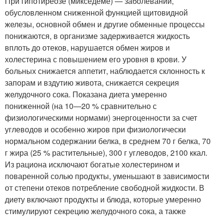
При гипотиреозе (микседеме) — заболевании,
обусловленном сниженной функцией щитовидной
железы, основной обмен и другие обменные процессы
понижаются, в организме задерживается жидкость
вплоть до отеков, нарушается обмен жиров и
холестерина с повышением его уровня в крови. У
больных снижается аппетит, наблюдается склонность к
запорам и вздутию живота, снижается секреция
желудочного сока. Показана диета умеренно
пониженной (на 10—20 % сравнительно с
физиологическими нормами) энергоценности за счет
углеводов и особенно жиров при физиологически
нормальном содержании белка, в среднем 70 г белка, 70
г жира (25 % растительные), 300 г углеводов, 2100 ккал.
Из рациона исключают богатые холестерином и
поваренной солью продукты, уменьшают в зависимости
от степени отеков потребление свободной жидкости. В
диету включают продукты и блюда, которые умеренно
стимулируют секрецию желудочного сока, а также