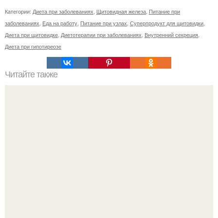
Категории:
Диета при заболеваниях
,
Щитовидная железа
,
Питание при
заболеваниях
,
Еда на работу
,
Питание при узлах
,
Суперпродукт для щитовидки
,
Диета при щитовидке
,
Диетотерапии при заболеваниях
,
Внутренний секреция
,
Диета при гипотиреозе
Читайте также
Крем банановый для торта. Банановый крем для торта:
три рецепта как приготовить.