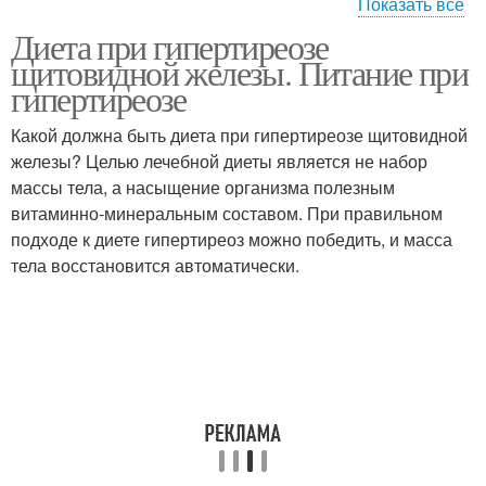
Показать все
Диета при гипертиреозе
Противопоказания при
Диета при щитовидке
щитовидной железы. Питание при
заболевании
гипертиреозе
Какой должна быть диета при гипертиреозе щитовидной
Диетотерапии при
железы? Целью лечебной диеты является не набор
Диета при дискинезии
заболеваниях
массы тела, а насыщение организма полезным
витаминно-минеральным составом. При правильном
подходе к диете гипертиреоз можно победить, и масса
тела восстановится автоматически.
Питание при
заболеваниях