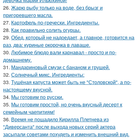
девочка Марии Ильюхиной!
26.
Жарю рыбу только на воде, без брызг и
пригоревшего масла.
27.
Картофель по-гречески. Ингредиенты.
28.
Как правильно солить огурцы.
29.
Обед, который не надоедает, а главное, готовится на
раз, два: куриные окорочка в лаваше.
30.
Любимое блюдо вали карнавал - просто и по-
домашнему.
31.
Мандариновый смузи с бананом и грушей.
32.
Солнечный микс. Ингредиенты:
33.
Тушёная капуста может быть не "Столовской", а по-
настоящему вкусной.
34.
Мы готовим по русски.
35.
Мы готовим простой, но очень вкусный десерт к
семейным чаепитиям!
36.
Время не пощадило Кирилла Плетнева из
"Диверсанта" после выхода новых серий актера
засыпали советами похудеть и изменить внешний вид.