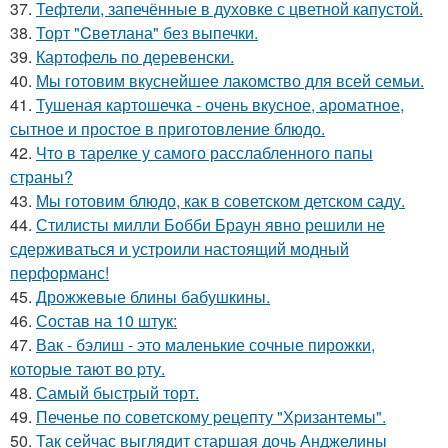
37.
Тефтели, запечённые в духовке с цветной капустой.
38.
Торт "Cвeтлана" без выпечки.
39.
Картофель по деревенски.
40.
Мы готовим вкуснейшее лакомство для всей семьи.
41.
Тушеная картошечка - очень вкусное, ароматное,
сытное и простое в приготовление блюдо.
42.
Что в тарелке у самого расслабленного папы
страны?
43.
Мы готовим блюдо, как в советском детском саду.
44.
Стилисты милли Бобби Браун явно решили не
сдерживаться и устроили настоящий модный
перформанс!
45.
Дрожжевые блины бабушкины.
46.
Состав на 10 штук:
47.
Вак - бэлиш - это маленькие сочные пирожки,
которые тают во pту.
48.
Самый быстрый торт.
49.
Печенье по советскому pецепту "Хpизантемы".
50.
Так сейчас выглядит старшая дочь Анджелины