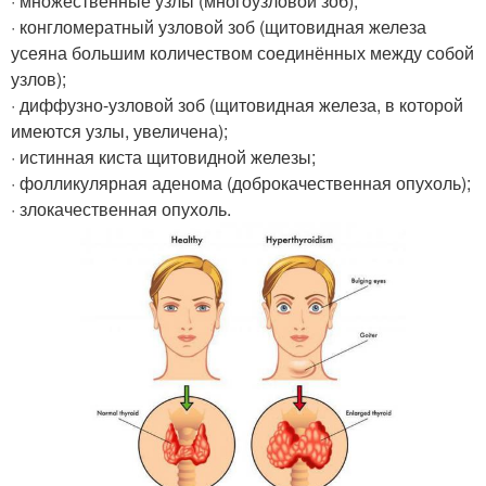
· множественные узлы (многоузловой зоб);
· конгломератный узловой зоб (щитовидная железа
усеяна большим количеством соединённых между собой
узлов);
· диффузно-узловой зоб (щитовидная железа, в которой
имеются узлы, увеличена);
· истинная киста щитовидной железы;
· фолликулярная аденома (доброкачественная опухоль);
· злокачественная опухоль.