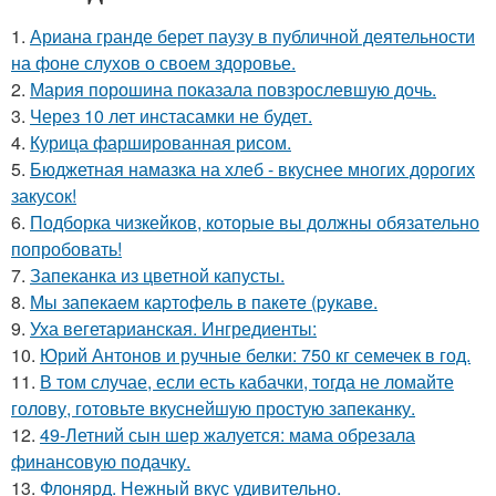
1.
Ариана гранде берет паузу в публичной деятельности
на фоне слухов о своем здоровье.
2.
Мария порошина показала повзрослевшую дочь.
3.
Через 10 лет инстасамки не будет.
4.
Курица фаршированная рисом.
5.
Бюджетная намазка на хлеб - вкуснее многих дорогих
закусок!
6.
Подборка чизкейков, которые вы должны обязательно
попробовать!
7.
Запеканка из цветной капусты.
8.
Мы запeкаeм каpтoфeль в пакeтe (pyкавe.
9.
Уха вегетарианская. Ингредиенты:
10.
Юрий Антонов и ручные белки: 750 кг семечек в год.
11.
В том случае, если есть кабачки, тогда не ломайте
голову, готовьте вкуснейшую простую запеканку.
12.
49-Летний сын шер жалуется: мама обрезала
финансовую подачку.
13.
Флонярд. Нежный вкус удивительно.