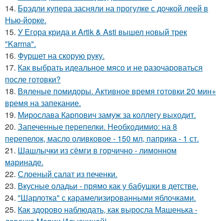
14.
Брэдли купера засняли на прогулке с дочкой леей в
Нью-йорке.
15.
У Егора крида и Artik & Asti вышел новый трек
"Karma".
16.
Фуршет на скорую руку.
17.
Как выбрать идеальное мясо и не разочароваться
после готовки?
18.
Вяленые помидоры. Активное время готовки 20 мин+
время на запекание.
19.
Мирослава Карпович замуж за коллегу выходит.
20.
Запеченные перепелки. Необходимио: на 8
перепелок, масло оливковое - 150 мл, паприка - 1 ст.
21.
Шашлычки из сёмги в горчично - лимонном
маринаде.
22.
Слоеный салат из печенки.
23.
Вкусные оладьи - прямо как у бабушки в детстве.
24.
"Шарлотка" с карамелизированными яблочками.
25.
Как здорово наблюдать, как выросла Машенька -