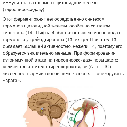
иммунитета на фермент щитовидной железы
(тиреопироксидазу).
Этот фермент занят непосредственно синтезом
гормонов щитовидной железы, особенно синтезом
тироксина (Т4). Цифра 4 обозначает число ионов йода в
гормоне, а у трийодтиронина (Т3) их три. При этом Т3
обладает бОльшей активностью, нежели Т4, поэтому его
образуется значительно меньше. При формировании
аутоиммунной атаки на тиреопироксидазу повышается
количество антител к тиреопироксидазе (АТ к ТПО) —
численность армии клонов, цель которых — обезоружить
«врага».