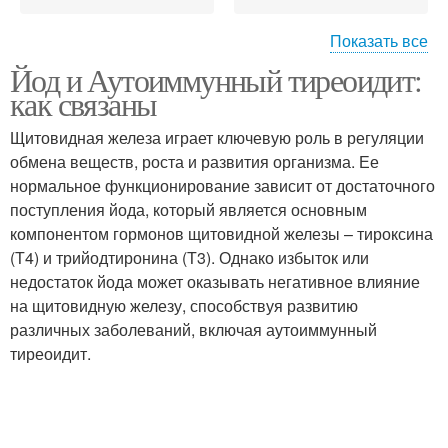
Показать все
Связь с
Йод и Аутоиммунный тиреоидит:
Йод на иммунную
аутоиммунными
как связаны
систему
заболеваниями
Щитовидная железа играет ключевую роль в регуляции
обмена веществ, роста и развития организма. Ее
нормальное функционирование зависит от достаточного
Йод при лечении
поступления йода, который является основным
компонентом гормонов щитовидной железы – тироксина
(Т4) и трийодтиронина (Т3). Однако избыток или
недостаток йода может оказывать негативное влияние
на щитовидную железу, способствуя развитию
различных заболеваний, включая аутоиммунный
тиреоидит.