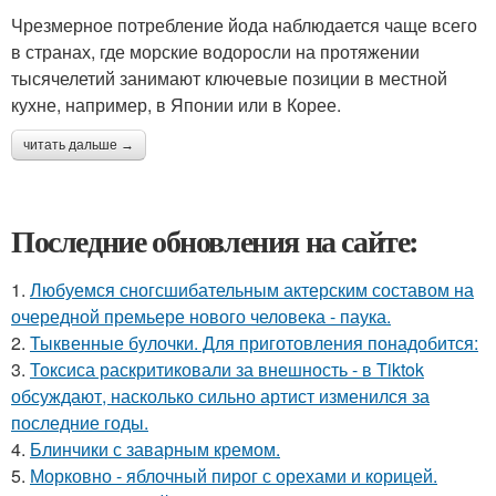
Чрезмерное потребление йода наблюдается чаще всего
в странах, где морские водоросли на протяжении
тысячелетий занимают ключевые позиции в местной
кухне, например, в Японии или в Корее.
читать дальше →
Последние обновления на сайте:
1.
Любуемся сногсшибательным актерским составом на
очередной премьере нового человека - паука.
2.
Тыквенные булочки. Для приготовления понадобится:
3.
Токсиса раскритиковали за внешность - в Tiktok
обсуждают, насколько сильно артист изменился за
последние годы.
4.
Блинчики с заварным кремом.
5.
Морковно - яблочный пирог с орехами и корицей.