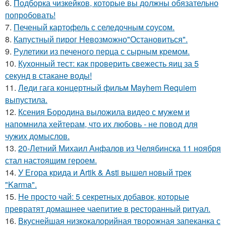
6.
Подборка чизкейков, которые вы должны обязательно
попробовать!
7.
Печеный картофель с селедочным соусом.
8.
Капустный пирог Невозможно"Остановиться".
9.
Рулетики из печеного перца с сырным кремом.
10.
Кухонный тест: как проверить свежесть яиц за 5
секунд в стакане воды!
11.
Леди гага концертный фильм Mayhem Requiem
выпустила.
12.
Ксения Бородина выложила видео с мужем и
напомнила хейтерам, что их любовь - не повод для
чужих домыслов.
13.
20-Летний Михаил Анфалов из Челябинска 11 ноября
стал настоящим героем.
14.
У Егора крида и Artik & Asti вышел новый трек
"Karma".
15.
Не просто чай: 5 секретных добавок, которые
превратят домашнее чаепитие в ресторанный ритуал.
16.
Вкуснейшая низкокалорийная творожная запеканка с