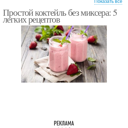
Показать все
Простой коктейль без миксера: 5
Коктейль с кофе
Коктейль с какао
легких рецептов
Коктейль с черникой
Сливочные коктейли
Лавандовый коктейль
Напитки для коктейля