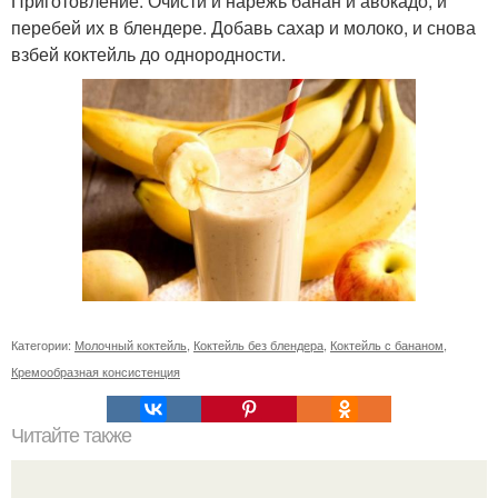
Приготовление: Очисти и нарежь банан и авокадо, и
перебей их в блендере. Добавь сахар и молоко, и снова
взбей коктейль до однородности.
Категории:
Молочный коктейль
,
Коктейль без блендера
,
Коктейль с бананом
,
Кремообразная консистенция
Читайте также