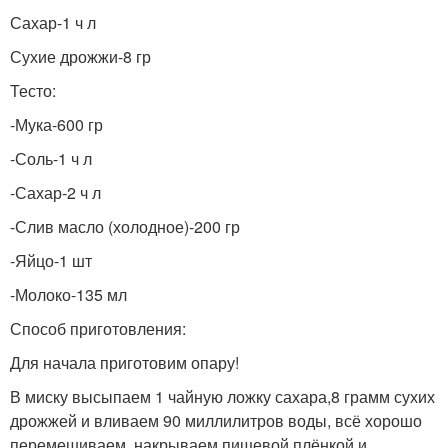
Сахар-1 ч л
Сухие дрожжи-8 гр
Тесто:
-Мука-600 гр
-Соль-1 ч л
-Сахар-2 ч л
-Слив масло (холодное)-200 гр
-Яйцо-1 шт
-Молоко-135 мл
Способ приготовления:
Для начала приготовим опару!
В миску высыпаем 1 чайную ложку сахара,8 грамм сухих
дрожжей и вливаем 90 миллилитров воды, всё хорошо
перемешиваем, накрываем пищевой плёнкой и