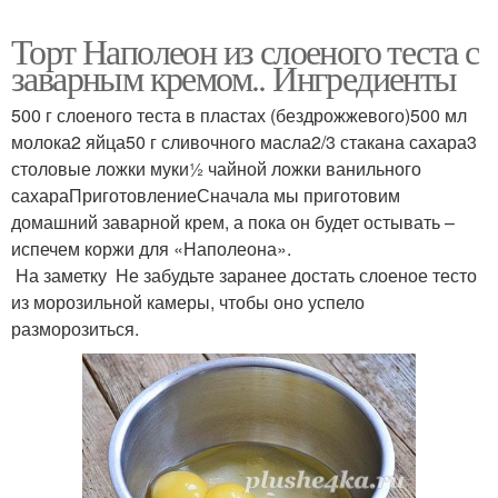
Торт Наполеон из слоеного теста с
заварным кремом.. Ингредиенты
500 г слоеного теста в пластах (бездрожжевого)500 мл
молока2 яйца50 г сливочного масла2/3 стакана сахара3
столовые ложки муки½ чайной ложки ванильного
сахараПриготовлениеСначала мы приготовим
домашний заварной крем, а пока он будет остывать –
испечем коржи для «Наполеона».
На заметку Не забудьте заранее достать слоеное тесто
из морозильной камеры, чтобы оно успело
разморозиться.