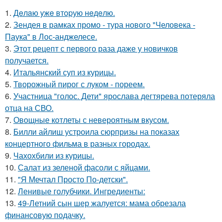
1.
Дeлaю yжe втopую нeдeлю.
2.
Зендея в рамках промо - тура нового "Человека -
Паука" в Лос-анджелесе.
3.
Этот рецепт с первого раза даже у новичков
получается.
4.
Итальянский суп из курицы.
5.
Творожный пирог с луком - пореем.
6.
Участница "голос. Дети" ярослава дегтярева потеряла
отца на СВО.
7.
Овощные котлеты с невероятным вкусом.
8.
Билли айлиш устроила сюрпризы на показах
концертного фильма в разных городах.
9.
Чахохбили из курицы.
10.
Салат из зеленой фасоли с яйцами.
11.
"Я Мечтал Просто По-детски".
12.
Ленивые голубчики. Ингредиенты:
13.
49-Летний сын шер жалуется: мама обрезала
финансовую подачку.