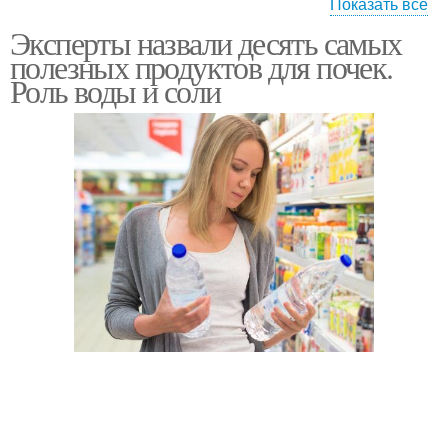
Показать все
Эксперты назвали десять самых
Острый перец
Перец в масле
полезных продуктов для почек.
Роль воды и соли
Лечо из болгарского
Стручковый перец
перца
жареный перец
Перец с чесноком