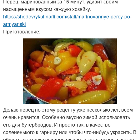
Перец, маринованный за 15 минут, удивит своим
насыщенным вкусом каждую хозяйку.
https://shedevrykulinarii.com/stati/marinovannye-percy-po-
armyanski
Приготовление:
Делаю перец по этому рецепту уже несколько лет, всем
очень нравится. Особенно вкусно зимой использовать
его для бутербродов. И просто так, в качестве
солененького к гарниру или чтобы что-нибудь украсить. В
общем, заготовка универсальная, и когда осенью встает