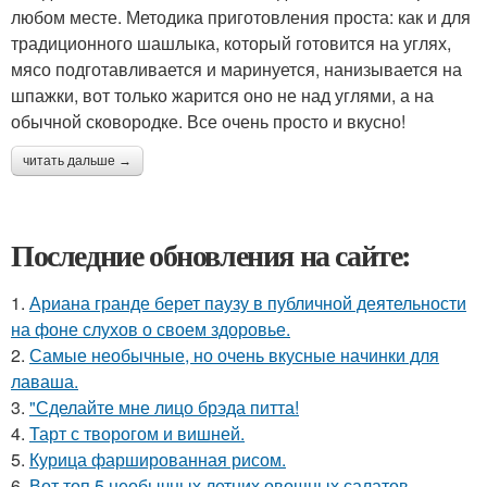
любом месте. Методика приготовления проста: как и для
традиционного шашлыка, который готовится на углях,
мясо подготавливается и маринуется, нанизывается на
шпажки, вот только жарится оно не над углями, а на
обычной сковородке. Все очень просто и вкусно!
читать дальше →
Последние обновления на сайте:
1.
Ариана гранде берет паузу в публичной деятельности
на фоне слухов о своем здоровье.
2.
Самые необычные, но очень вкусные начинки для
лаваша.
3.
"Сделайте мне лицо брэда питта!
4.
Тарт с творогом и вишней.
5.
Курица фаршированная рисом.
6.
Вот топ 5 необычных летних овощных салатов,