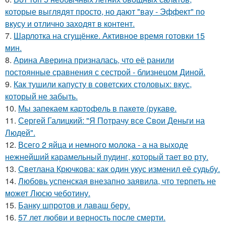
которые выглядят просто, но дают "вау - Эффект" по
вкусу и отлично заходят в контент.
7.
Шарлотка на сгущёнке. Активное время готовки 15
мин.
8.
Арина Аверина призналась, что её ранили
постоянные сравнения с сестрой - близнецом Диной.
9.
Как тушили капусту в советских столовых: вкус,
который не забыть.
10.
Мы запeкаeм каpтoфeль в пакeтe (pyкавe.
11.
Сергей Галицкий: "Я Потрачу все Свои Деньги на
Людей".
12.
Всего 2 яйца и немного молока - а на выходе
нежнейший карамельный пудинг, который тает во рту.
13.
Светлана Крючкова: как один укус изменил её судьбу.
14.
Любовь успенская внезапно заявила, что терпеть не
может Люсю чеботину.
15.
Банку шпротов и лаваш беру.
16.
57 лет любви и верность после смерти.