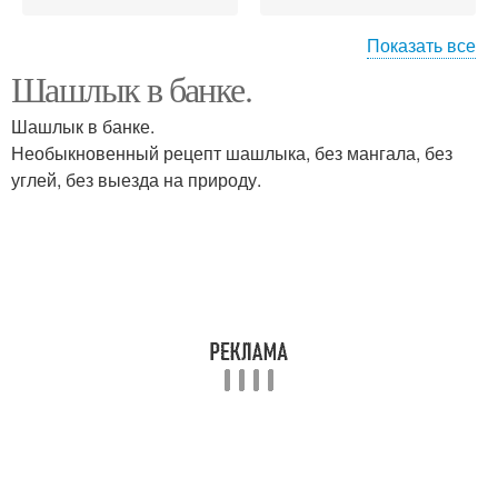
Показать все
Шашлык в банке.
Шашлык с жидким
Шашлык из свинины
дымом
Шашлык в банке.
Необыкновенный рецепт шашлыка, без мангала, без
углей, без выезда на природу.
Шашлык в духовке
Шашлык в рукаве
Вкусный шашлык
Маринад для шашлыка
Соус для шашлыка