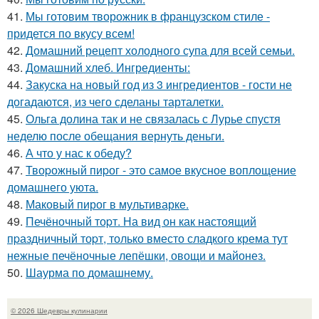
41.
Мы готовим творожник в французском стиле -
придется по вкусу всем!
42.
Домашний рецепт холодного супа для всей семьи.
43.
Домашний хлеб. Ингредиенты:
44.
Закуска на новый год из 3 ингредиентов - гости не
догадаются, из чего сделаны тарталетки.
45.
Ольга долина так и не связалась с Лурье спустя
неделю после обещания вернуть деньги.
46.
А что у нас к обеду?
47.
Твоpожный пиpог - это самое вкусное воплощение
домашнего уюта.
48.
Маковый пирог в мультиварке.
49.
Печёночный тоpт. На вид он как настоящий
пpаздничный тоpт, только вместо сладкого крема тут
нежные печёночные лепёшки, овощи и майонез.
50.
Шаурма по домашнему.
© 2026 Шедевры кулинарии