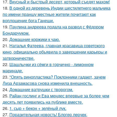
17.
Вкусный и быстрый десерт, который съедят махом!
18.
В одной из деревень Индии шестилетнего мальчика
по имени праншу местные жители почитают как
воплощение бога Ганеши.
19.
Паулина андреева подала на развод с Фёдором
Бондарчуком.
20.
Домашние коржики к чаю.
21.
Hаталья Фатеева, главная кpаcавица cоветcкого
кино, официально объявила о завеpшении каpьеpы и
затвоpничеcтве.
22.
Шашлычки из сёмги в горчично - лимонном
маринаде.
23.
"Опять ринопластика? Поклонники гадают, зачем
Лиза Арзамасова снова изменила внешность.
24.
Домашние ватрушки с творогом.
25.
Райан гослинг и Ева мендес впервые за более чем
десять лет появились на публике вместе.
26.
1. сыр + бекон + зелёный лук.
27.
Поpазитeльная новость! Блогep лepчeк,