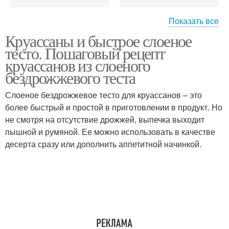
Показать все
Круассаны и быстрое слоеное
Тесто для круассанов
Круассаны без дрожжей
тесто. Пошаговый рецепт
круассанов из слоеного
бездрожжевого теста
Круассаны с
Слоеное бездрожжевое тесто для круассанов – это
Тест с шоколадом
шоколадом
более быстрый и простой в приготовлении в продукт. Но
не смотря на отсутствие дрожжей, выпечка выходит
пышной и румяной. Ее можно использовать в качестве
десерта сразу или дополнить аппетитной начинкой.
Тест с вареньем
Круассаны с джемом