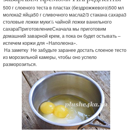
500 г слоеного теста в пластах (бездрожжевого)500 мл
молока2 яйца50 г сливочного масла2/3 стакана сахара3
столовые ложки муки½ чайной ложки ванильного
сахараПриготовлениеСначала мы приготовим
домашний заварной крем, а пока он будет остывать –
испечем коржи для «Наполеона».
На заметку Не забудьте заранее достать слоеное тесто
из морозильной камеры, чтобы оно успело
разморозиться.