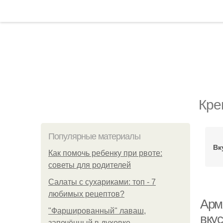
Кре
Популярные материалы
Вк
Как помочь ребенку при рвоте:
советы для родителей
Салаты с сухариками: топ - 7
любимых рецептов?
Арм
"Фаршированный" лаваш,
вку
запечённый в духовке.