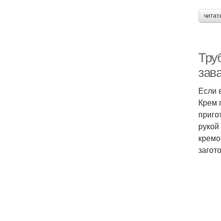
читат
Тру
зав
Если 
Крем 
приго
рукой
кремо
загот