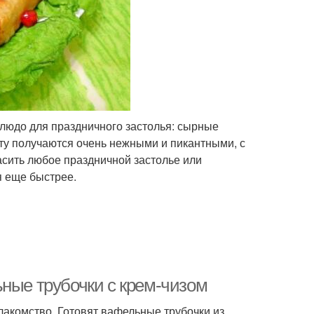
блюдо для праздничного застолья: сырные
пту получаются очень нежными и пикантными, с
асить любое праздничной застолье или
я еще быстрее.
ьные трубочки с крем-чизом
лакомство. Готовят вафельные трубочки из