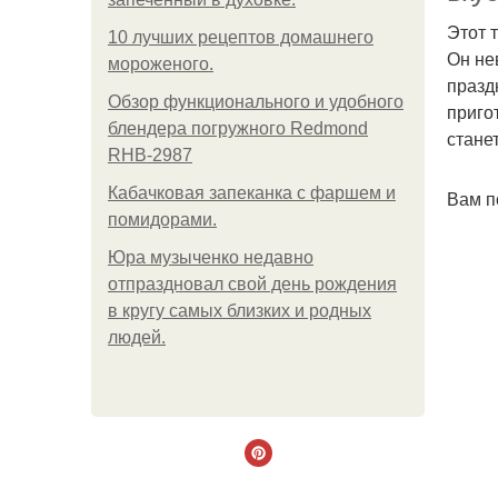
Этот 
10 лучших рецептов домашнего
Он не
мороженого.
празд
Обзор функционального и удобного
приго
блендера погружного Redmond
стане
RHB-2987
Кабачковая запеканка с фаршем и
Вам п
помидорами.
Юра музыченко недавно
отпраздновал свой день рождения
в кругу самых близких и родных
людей.