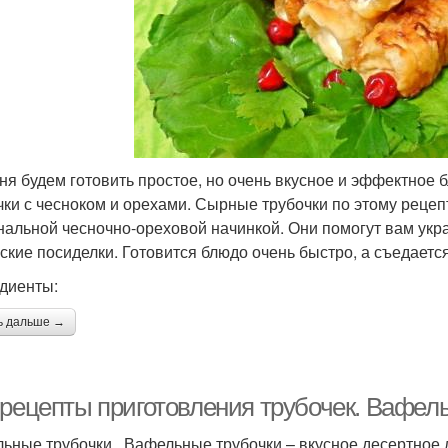
ня будем готовить простое, но очень вкусное и эффектное 
чки с чесноком и орехами. Сырные трубочки по этому реце
нальной чесночно-ореховой начинкой. Они помогут вам укр
ские посиделки. Готовится блюдо очень быстро, а съедаетс
диенты:
ь дальше →
 рецепты приготовления трубочек. Вафел
ьные трубочки . Вафельные трубочки – вкусное десертное 