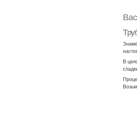
Вас
Тру
Знаме
насто
В цел
сладк
Проце
Возьм