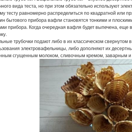
чного вида теста, но при этом обязательно используют эле
му тесту равномерно распределиться по квадратной или п
ин бытового прибора вафли становятся тонкими и плоскими
ами прибора. Когда очередная вафля будет выпечена, еще в
ку.
ьные трубочки подают либо в их классическом свернутом в
ьзования электровафельницы, либо дополняют их десертны
нным сгущенным молоком, сливочным кремом, заварным и 