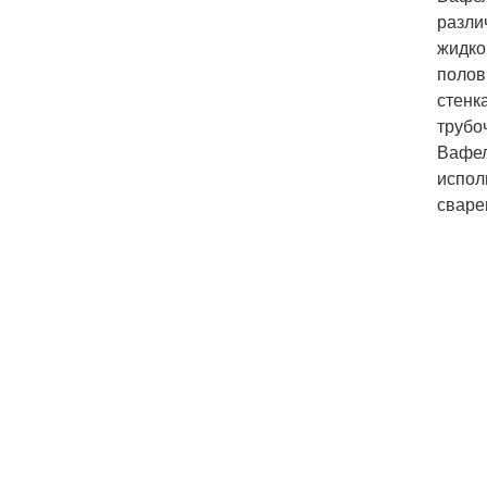
разли
жидко
полов
стенк
трубоч
Вафел
испол
сваре