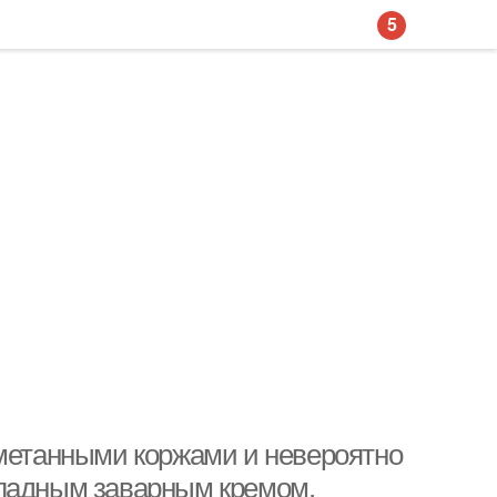
5
сметанными коржами и невероятно
оладным заварным кремом.