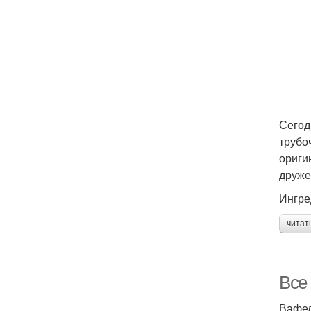
Сегод
трубо
ориги
друже
Ингре
читат
Все
Вафел