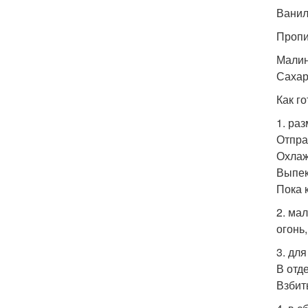
Ванил
Пропи
Малина
Сахар 
Как го
1. ра
Отпра
Охлаж
Выпек
Пока 
2. ма
огонь,
3. дл
В отд
Взбит