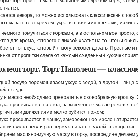
сборке торт прост - смазать малиновым сиропом корж, затем 
кончатся.
асается декора, то можно использовать классический способ
но смазать торт кремом, украсить живыми цветами, малиной
, немного помучиться с коржами, а в остальном все просто, с
ктов для крема, которого с лихвой хватит на то, чтобы обил
обретет тот вкус, который я могу рекомендовать. Пресные и
линка от пропитки сделают каждый съеденный кусочек прият
олеон торт. Торт Наполеон — классич
дной посуде перемешиваем уксус с водой, в другой – яйца
ей посуде.
у и масло необходимо превратить в своеобразную крошку. 
ука просеивается на стол, размягченное масло режется не
ргичными движениями мелко рубится ножом;
ука просеивается в чашку, замороженное масло натирается
ашки нужно регулярно перемешивать с мукой, в конце мас
ираем масляно-мучную массу в горку, посередине делаем 