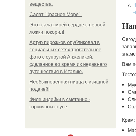
вещества.
Н
Н
Салат "Красное Море".
Нап
Этот салат моей сердце с первой
ложки покорил!
Сегод
Артур пирожков опубликовал в
завар
социальных сетях трогательное
знаме
фото с супругой Анжеликой,
Вам п
сделанное во время их недавнего
путешествия в Италию.
Тесто:
Необыкновенная пицца с изящной
Мук
подачей!
Сме
Сли
Филе индейки в сметанно -
Соль
горчичном соусе.
Крем:
Мас