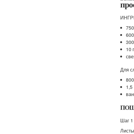
про
ИНГР
750
600
300
10 
све
Для с
800
1,5
ван
ПОШ
Шаг 1
Листы