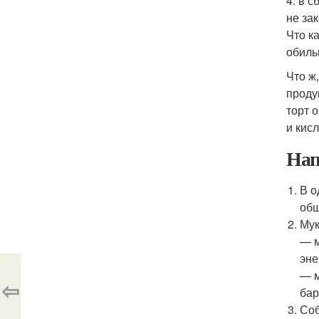
4. в 
не за
Что к
обиль
Что ж
проду
торт 
и кис
Нап
В о
общ
Мук
— м
эне
— м
⇦
бар
Соб