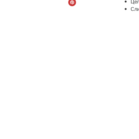
Цел
Сли