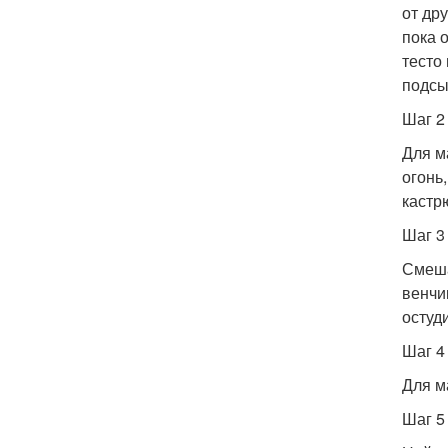
от др
пока 
тесто
подсы
Шаг 2
Для м
огонь
кастр
Шаг 3
Смеша
венчи
остуди
Шаг 4
Для м
Шаг 5