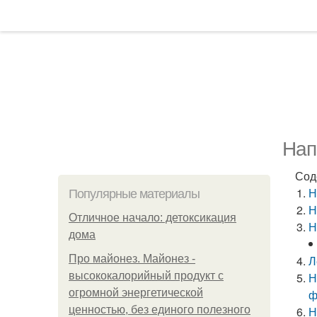
Нап
Сод
Н
Популярные материалы
Н
Отличное начало: детоксикация
Н
дома
Про майонез. Майонез -
Л
высококалорийный продукт с
Н
огромной энергетической
ф
ценностью, без единого полезного
Н