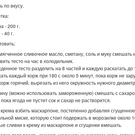
ь по вкусу.
тка:
 - 200 г.
- 40 г.
товить:
змягченное сливочное масло, сметану, соль и муку смешать 
вить тесто на час в холодильник.
денное тесто разделить на 8 частей и каждую раскатать до 
ать каждый корж при 180 с около 5 минут, пока корж не зар
корж горячий, вырезать из него окружность нужного диаметр
лину (можно использовать замороженную) смешать с сахаро
 пока ягода не пустит сок и сахар не растворится.
я крема взбить маскарпоне, постепенно добавляя сгущенное
ельной миске, которую стоит подержать в морозилке около 1
ые сливки к крему из маскарпоне и сгущенки вмешать.