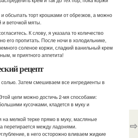
распределить крем и так до тех пор, пока коржи
 и обсыпать торт крошками от обрезков, а можно
 и веточкой мяты.
огласитесь. К слову, я указала то количество
ьно его пропитать. После ночи в холодильнике,
 немного соленое коржи, сладкий ванильный крем
ным, м приятного аппетита!
еский рецепт
 с солью. Затем смешиваем все ингредиенты в
Этой цели можно достичь 2-мя способами:
большими кусочками, кладется в муку и
 на мелкой терке прямо в муку, масляные
⇨
са перетирается между ладонями.
углубление, в него осторожно вливаем жидкие