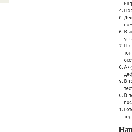
инг
Пер
Дел
пом
Вып
уст
По 
тон
окр
Акк
деф
В т
тес
В п
пос
Гот
тор
Нап