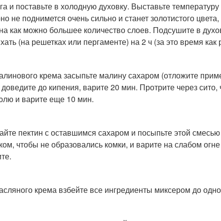
уга и поставьте в холодную духовку. Выставьте температуру 
оно не поднимется очень сильно и станет золотистого цвета,
 на как можно большее количество слоев. Подсушите в духо
хать (на решетках или пергаменте) на 2 ч (за это время как 
алинового крема засыпьте малину сахаром (отложите приме
, доведите до кипения, варите 20 мин. Протрите через сито, 
юлю и варите еще 10 мин.
йте пектин с оставшимся сахаром и посыпьте этой смесь
ком, чтобы не образовались комки, и варите на слабом огне
те.
асляного крема взбейте все ингредиенты миксером до одно