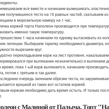
редиенты.
емешиваем все вместе и начинаем вымешивать эластичное
им получившееся тесто на 15 равных частей, скатываем из 
ещаем в морозильную камеру на 1 час.
ечка коржей торта Наполеон производится при температур
ановить именно такую температуру.
прошествии 1 часа начинаем по одному вытаскивать из холо
кие лепешки. Выбираем тарелку необходимого диаметра, кл
ужности вырезаем круг.
уратно перекладываем корж на лист противня, накалываем 
ормировался при выпекании незначительно) и выпекаем до 
о время, пока 1-ый корж выпекается, начинаем производи
та, потом с третьим и так далее.
оследнюю очередь запекаем обрезки теста, но зарумянива
ыпается крошкой из таких вот остатков коржей.
овым коржам необходимо дать время остыть. И только после
т.
олеон с Малиной от Палыча. Торт "На