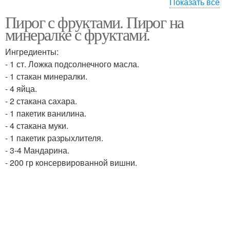
Показать все
Пирог с фруктами. Пирог на
Пирог на кефире
Пирог с клубникой
минералке с фруктами.
Ингредиенты:
- 1 ст. Ложка подсолнечного масла.
Пирог из песочного
- 1 стакан минералки.
Пирог с желе
теста
- 4 яйца.
- 2 стакана сахара.
- 1 пакетик ванилина.
- 4 стакана муки.
- 1 пакетик разрыхлителя.
- 3-4 Мандарина.
- 200 гр консервированной вишни.