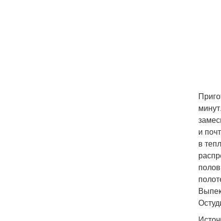
Приго
минут.
замес
и поч
в теп
распре
полов
полот
Выпек
Остуд
Источ