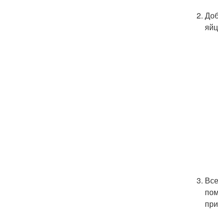
Доб
яйц
Все
пом
при