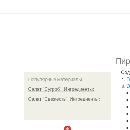
Пир
Сод
П
Популярные материалы
О
Салат "Сугроб". Ингредиенты:
Салат "Свежесть". Ингредиенты: