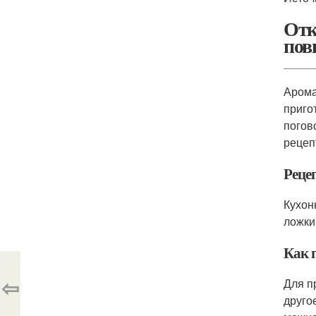
Отк
пов
Арома
приго
погов
рецеп
Реце
Кухон
ложки
Как 
⇦
Для п
друго