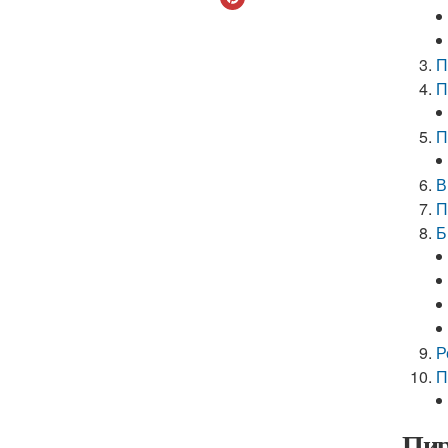
П
П
П
В
П
Б
Р
П
Пир