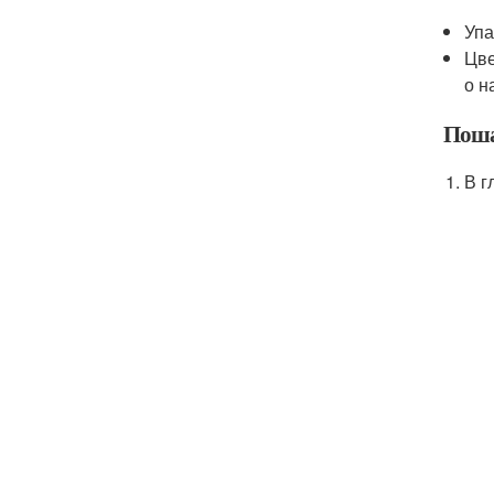
Упа
Цве
о н
Поша
В г