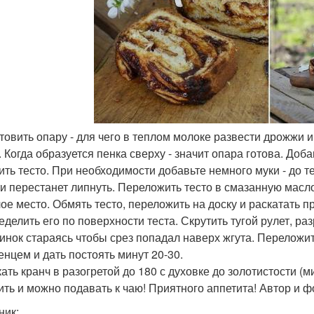
товить опару - для чего в теплом молоке развести дрожжи и 
 Когда образуется пенка сверху - значит опара готова. Доба
ить тесто. При необходимости добавьте немного муки - до т
ти перестанет липнуть. Переложить тесто в смазанную масло
лое место. Обмять тесто, переложить на доску и раскатать 
делить его по поверхности теста. Скрутить тугой рулет, разр
инок стараясь чтобы срез попадал наверх жгута. Переложит
енцем и дать постоять минут 20-30.
ать кранч в разогретой до 180 с духовке до золотистости (ми
ить и можно подавать к чаю! Приятного аппетита! Автор и 
ник: