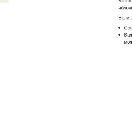
можно
яблоч
Если 
Сос
Важ
мож