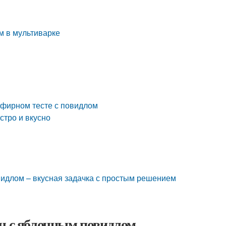
м в мультиварке
ефирном тесте с повидлом
стро и вкусно
видлом – вкусная задачка с простым решением
ч с яблочным повидлом.