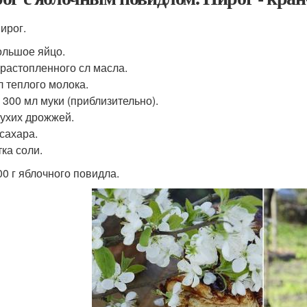
ирог.
ольшое яйцо.
 растопленного сл масла.
л теплого молока.
 300 мл муки (приблизительно).
 сухих дрожжей.
 сахара.
ка соли.
00 г яблочного повидла.