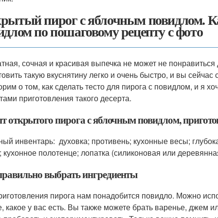
рытый пирог с яблочным повидлом. Ка
идлом по пошаговому рецепту с фото
тная, сочная и красивая выпечка не может не понравиться
товить такую вкуснятину легко и очень быстро, и вы сейчас
орим о том, как сделать тесто для пирога с повидлом, и я х
тами приготовления такого десерта.
пт открытого пирога с яблочным повидлом, пригото
ный инвентарь: духовка; противень; кухонные весы; глубока
; кухонное полотенце; лопатка (силиконовая или деревянная
правильно выбрать ингредиенты
риготовления пирога нам понадобится повидло. Можно испо
е, какое у вас есть. Вы также можете брать варенье, джем и