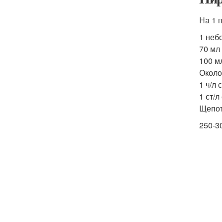
На 1 п
1 неб
70 мл
100 м
Около
1 ч/л
1 ст/л
Щепот
250-3