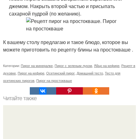
джемом. Накрыть второй частью и присыпать
сахарной пудрой (по желанию).
К вашему столу предлагаю и такое блюдо, которое вы
можете приготовить по рецепту блины на простокваше .
Категории:
Пирог на минералке
,
Пирог с зеленым луком
,
Яйцо на кефире
,
Рецепт в
духовке
,
Пирог на кефире
,
Осетинский пирог
,
Домашний тесто
,
Тесто для
осетинских пирогов
,
Пирог на простокваше
Читайте также