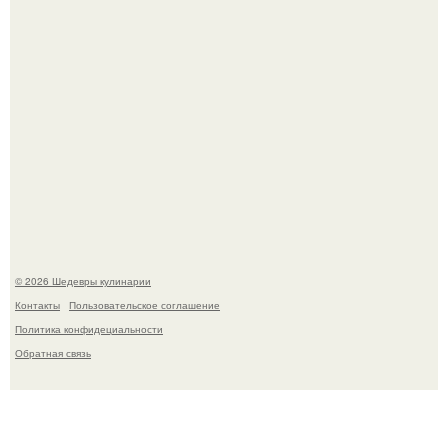
Сын Луи де фюнеса, который выбрал свой путь.
© 2026 Шедевры кулинарии
Контакты
Пользовательское соглашение
Политика конфидециальности
Обратная связь