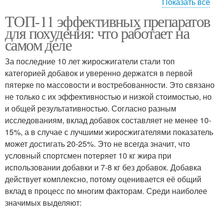
Показать все
ТОП-11 эффективных препаратов
Препараты при
Натуральные
для похудения: что работает на
гипотиреозе
препараты
самом деле
За последние 10 лет жиросжигатели стали топ
Препараты для
категорией добавок и уверенно держатся в первой
Препараты для лечения
профилактики
пятерке по массовости и востребованности. Это связано
не только с их эффективностью и низкой стоимостью, но
и общей результативностью. Согласно разным
исследованиям, вклад добавок составляет не менее 10-
Препараты при
Препараты от приливов
15%, а в случае с лучшими жиросжигателями показатель
климаксе
может достигать 20-25%. Это не всегда значит, что
условный спортсмен потеряет 10 кг жира при
использовании добавки и 7-8 кг без добавок. Добавка
действует комплексно, потому оценивается её общий
Немецкий препарат
Препарат от климакса
вклад в процесс по многим факторам. Среди наиболее
значимых выделяют: