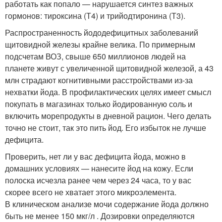
работать как попало — нарушается синтез важных
гормонов: тироксина (Т4) и трийодтиронина (Т3).
Распространенность йододефицитных заболеваний
щитовидной железы крайне велика. По примерным
подсчетам ВОЗ, свыше 650 миллионов людей на
планете живут с увеличенной щитовидной железой, а 43
млн страдают когнитивными расстройствами из-за
нехватки йода. В профилактических целях имеет смысл
покупать в магазинах только йодированную соль и
включить морепродукты в дневной рацион. Чего делать
точно не стоит, так это пить йод. Его избыток не лучше
дефицита.
Проверить, нет ли у вас дефицита йода, можно в
домашних условиях — нанесите йод на кожу. Если
полоска исчезла ранее чем через 24 часа, то у вас
скорее всего не хватает этого микроэлемента.
В клиническом анализе мочи содержание йода должно
быть не менее 150 мкг/л . Дозировки определяются