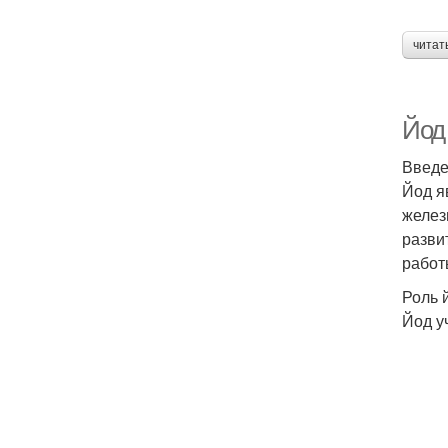
читат
Йод
Введ
Йод я
желез
разви
работ
Роль 
Йод у