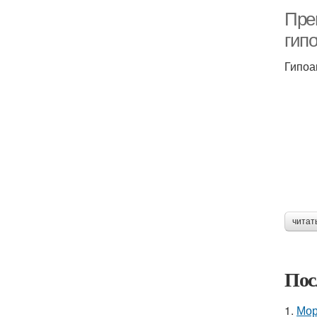
Пре
гип
Гипоа
читат
Пос
1.
Мор