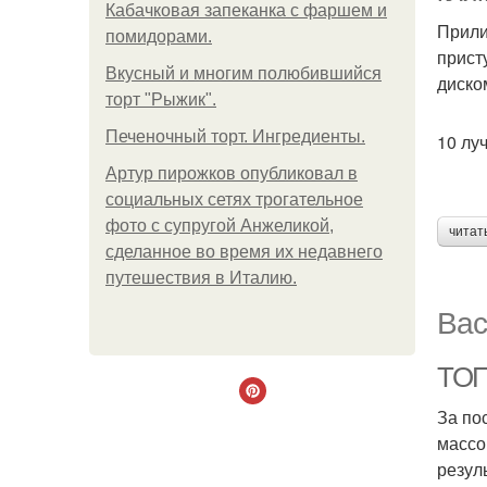
Кабачковая запеканка с фаршем и
Прили
помидорами.
прист
Вкусный и многим полюбившийся
диско
торт "Рыжик".
Печеночный торт. Ингредиенты.
10 лу
Артур пирожков опубликовал в
социальных сетях трогательное
фото с супругой Анжеликой,
читат
сделанное во время их недавнего
путешествия в Италию.
Вас
ТОП
За по
массо
резул