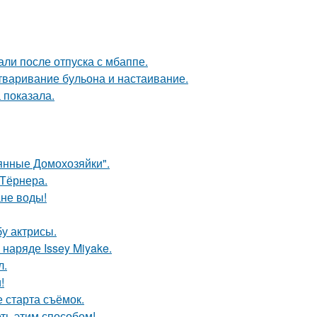
ли после отпуска с мбаппе.
тваривание бульона и настаивание.
 показала.
аянные Домохозяйки".
 Тёрнера.
ане воды!
у актрисы.
наряде Issey Miyake.
л.
!
 старта съёмок.
еть этим способом!