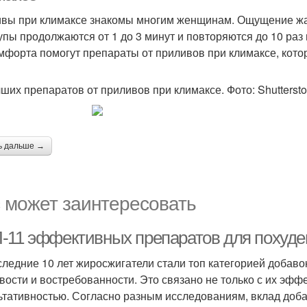
вы при климаксе знакомы многим женщинам. Ощущение жара
упы продолжаются от 1 до 3 минут и повторяются до 10 раз в
мфорта помогут препараты от приливов при климаксе, кото
чших препаратов от приливов при климаксе. Фото: Shutterst
ь дальше →
 может заинтересовать
-11 эффективных препаратов для похуден
следние 10 лет жиросжигатели стали топ категорией добаво
вости и востребованности. Это связано не только с их эфф
ьтативностью. Согласно разным исследованиям, вклад добав