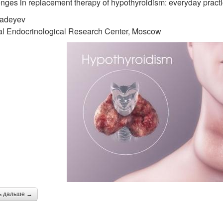
nges in replacement therapy of hypothyroidism: everyday pract
Fadeyev
al Endocrinological Research Center, Moscow
ь дальше →