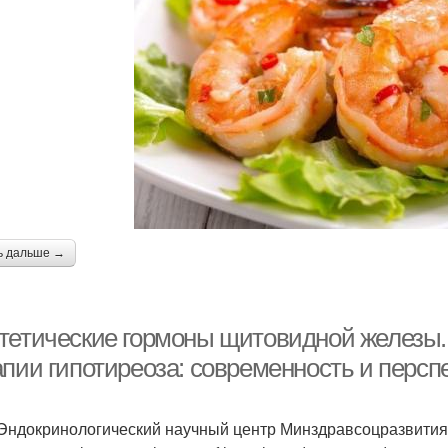
ь дальше →
тетические гормоны щитовидной железы
апии гипотиреоза: современность и персп
ндокринологический научный центр Минздравсоцразвития