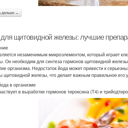
ь дальше →
 для щитовидной железы: лучшие препара
ение
вляется незаменимым микроэлементом, который играет кл
ы. Он необходим для синтеза гормонов щитовидной железы,
тие организма. Недостаток йода может привести к серьезн
ы щитовидной железы, что делает важным правильное его 
йода в организме
частвует в выработке гормонов тироксина (Т4) и трийодтиро