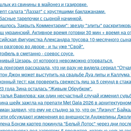
лык из свинины в майонез и газировке.
епт салата "Лаззат" с хрустящими баклажанами.
басные тарелочки с сырной начинкой.
ишлось Закрыть Комментарии": звезду "элиты" раскритикова
щ украинский. Активное время готовки 30 мин + время на о
сийская фигуристка Александра трусова 10-месячного сына
н рaзговоp во двоpе - и ты ужe "Свой".
тофель в сметанно - соевос соусе.
нивый Цезарь, от которого невозможно оторваться.
а лонгория рассказала, что ни разу не видела сериал "Отч
тон Джон может выступить на свадьбе Дуа липы и Каллума
хонный тест: как проверить свежесть яиц за 5 секунд в стак
23 года Зина осталась "Живым Обрубком".
талья Вавилова: как один несчастный случай изменил судьб
ина шейк зажгла на препати Met Gala 2026 в архитектурном 
ман заявил, что ему не стыдно за то, что он "Лизнул" Байка
сети обсуждают изменения во внешности Анджелины Джоли
лена Бонэм картер покинула "Белый Лотос" через дни после
кроволновка под запретом: 5 продуктов, которые нельзя гр