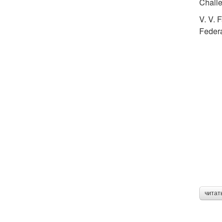
Challe
V. V. 
Feder
читат