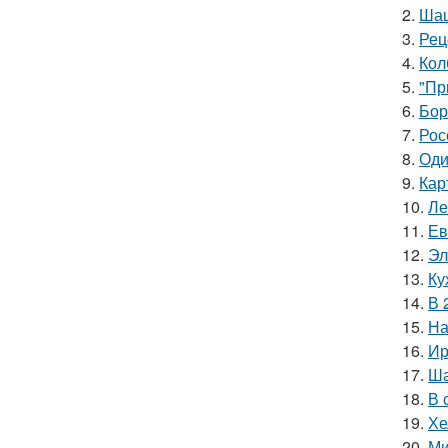
2.
Шаш
3.
Рец
4.
Кол
5.
"Пр
6.
Бор
7.
Рос
8.
Оди
9.
Кар
10.
Ле
11.
Ев
12.
Эл
13.
Ку
14.
В 
15.
На
16.
Ир
17.
Ша
18.
В 
19.
Хе
20.
Ми