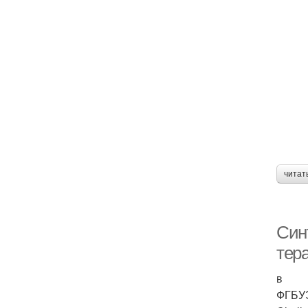
читат
Син
тер
в
ФГБУЭ