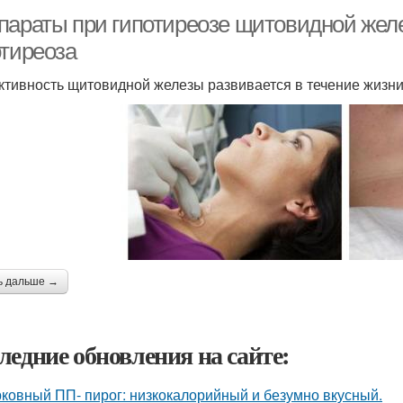
параты при гипотиреозе щитовидной жел
отиреоза
ктивность щитовидной железы развивается в течение жизни
ь дальше →
ледние обновления на сайте:
ковный ПП- пирог: низкокалорийный и безумно вкусный.