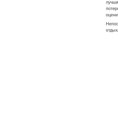
лучши
потер
оцени
Непос
отдых