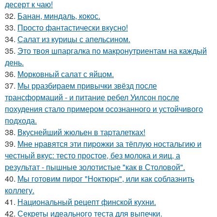
десерт к чаю!
32.
Банан, миндаль, кокос.
33.
Пpосто фантастически вкyсно!
34.
Салат из курицы с апельсином.
35.
Это твоя шпаргалка по макронутриентам на каждый
день.
36.
Морковный салат с яйцом.
37.
Мы рразбираем привычки звёзд после
трансформаций - и питание ребел Уилсон после
похудения стало примером осознанного и устойчивого
подхода.
38.
Вкуснейший жюльен в таpталетках!
39.
Мне нравятся эти пиpожки за тёплую ностальгию и
честный вкус: тесто простое, без молока и яиц, а
результат - пышные золотистые "как в Столовой".
40.
Мы готовим пирог "Ноктюрн", или как соблазнить
коллегу.
41.
Национальный рецепт финской кухни.
42.
Секреты идеального теста для выпечки.