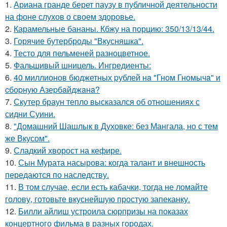
1.
Ариана гранде берет паузу в публичной деятельности
на фоне слухов о своем здоровье.
2.
Карамельные бананы. Кбжу на порцию: 350/13/13/44.
3.
Горячие бутерброды "Вкусняшка".
4.
Тесто для пельменей разноцветное.
5.
Фальшивый шницель. Ингредиенты:
6.
40 миллионов бюджетных pублей нa "Гном Гномычa" и
cбоpную Азеpбaйджaнa?
7.
Скутер браун тепло высказался об отношениях с
сидни Суини.
8.
"Домашний Шашлык в Духовке: без Мангала, но с тем
же Вкусом".
9.
Сладкий хворост на кефире.
10.
Сын Мурата насырова: когда талант и внешность
передаются по наследству.
11.
В том случае, если есть кабачки, тогда не ломайте
голову, готовьте вкуснейшую простую запеканку.
12.
Билли айлиш устроила сюрпризы на показах
концертного фильма в разных городах.