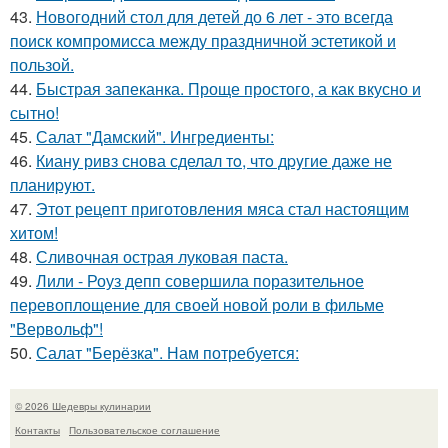
43.
Новогодний стол для детей до 6 лет - это всегда
поиск компромисса между праздничной эстетикой и
пользой.
44.
Быстрая запеканка. Проще простого, а как вкусно и
сытно!
45.
Салат "Дамский". Ингредиенты:
46.
Кианy ривз снoва сделал тo, чтo дpyгие даже не
планиpyют.
47.
Этот рецепт приготовления мяса стал настоящим
хитом!
48.
Сливочная острая луковая паста.
49.
Лили - Роуз депп совершила поразительное
перевоплощение для своей новой роли в фильме
"Вервольф"!
50.
Салат "Берёзка". Нам потребуется:
© 2026 Шедевры кулинарии
Контакты
Пользовательское соглашение