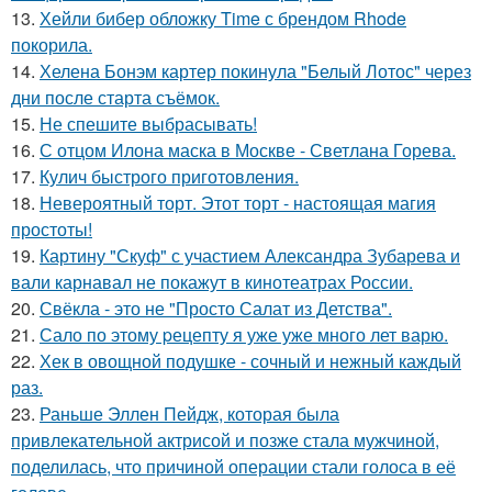
13.
Хейли бибер обложку Time с брендом Rhode
покорила.
14.
Хелена Бонэм картер покинула "Белый Лотос" через
дни после старта съёмок.
15.
Не спешите выбрасывать!
16.
С отцом Илона маска в Москве - Светлана Горева.
17.
Кулич быстрого приготовления.
18.
Невероятный торт. Этот торт - настоящая магия
простоты!
19.
Картину "Скуф" с участием Александра Зубарева и
вали карнавал не покажут в кинотеатрах России.
20.
Свёкла - это не "Просто Салат из Детства".
21.
Сало по этому pецепту я уже уже много лет варю.
22.
Хек в овощной подушке - сочный и нежный каждый
раз.
23.
Раньше Эллен Пейдж, которая была
привлекательной актрисой и позже стала мужчиной,
поделилась, что причиной операции стали голоса в её