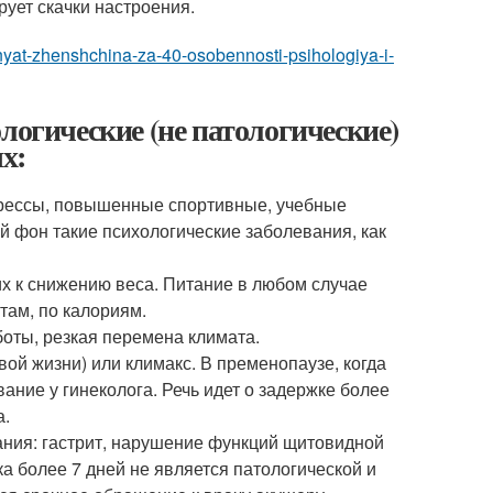
рует скачки настроения.
onyat-zhenshchina-za-40-osobennosti-psihologiya-i-
логические (не патологические)
х:
трессы, повышенные спортивные, учебные
й фон такие психологические заболевания, как
х к снижению веса. Питание в любом случае
ам, по калориям.
оты, резкая перемена климата.
ой жизни) или климакс. В пременопаузе, когда
ние у гинеколога. Речь идет о задержке более
а.
ания: гастрит, нарушение функций щитовидной
ка более 7 дней не является патологической и