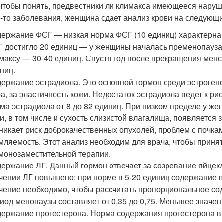
 чтобы понять, предвестники ли климакса имеющееся наруш
о-то заболевания, женщина сдает анализ крови на следующ
ержание ФСГ — низкая норма ФСГ (10 единиц) характерна 
 достигло 20 единиц — у женщины началась пременопауза
максу — 30-40 единиц. Спустя год после прекращения менс
ниц.
ержание эстрадиола. Это основной гормон среди эстрогенов
а, за эластичность кожи. Недостаток эстрадиола ведет к ри
ма эстрадиола от 8 до 82 единиц. При низком пределе у ж
и, в том числе и сухость слизистой влагалища, появляется
никает риск доброкачественных опухолей, проблем с почк
мляемость. Этот анализ необходим для врача, чтобы приня
монозаместительной терапии.
ержание ЛГ. Данный гормон отвечает за созревание яйцекл
чении ЛГ повышено: при норме в 5-20 единиц содержание в
чение необходимо, чтобы рассчитать пропорциональное со
иод менопаузы составляет от 0,35 до 0,75. Меньшее знач
ержание прогестерона. Норма содержания прогестерона в 