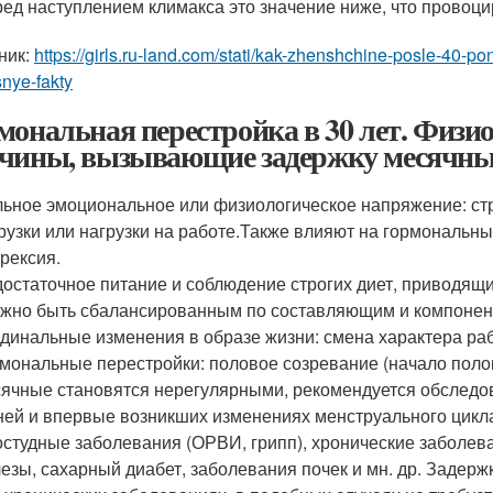
ед наступлением климакса это значение ниже, что провоци
ник:
https://girls.ru-land.com/stati/kak-zhenshchine-posle-40-p
snye-fakty
мональная перестройка в 30 лет. Физио
чины, вызывающие задержку месячны
ьное эмоциональное или физиологическое напряжение: с
рузки или нагрузки на работе.Также влияют на гормональны
рексия.
остаточное питание и соблюдение строгих диет, приводящи
жно быть сбалансированным по составляющим и компонент
динальные изменения в образе жизни: смена характера раб
мональные перестройки: половое созревание (начало полов
ячные становятся нерегулярными, рекомендуется обследова
ней и впервые возникших изменениях менструального цикл
студные заболевания (ОРВИ, грипп), хронические заболев
езы, сахарный диабет, заболевания почек и мн. др. Задерж