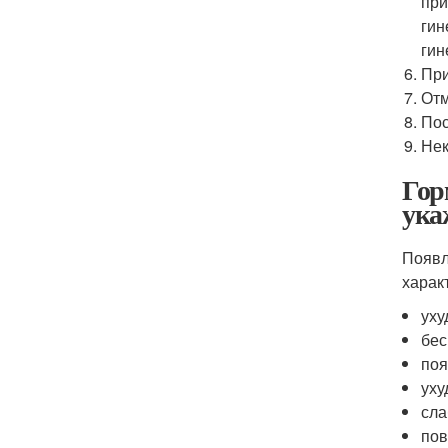
при
гин
гин
При
Отм
Пос
Нек
Гор
ука
Появл
харак
уху
бес
поя
уху
сла
пов