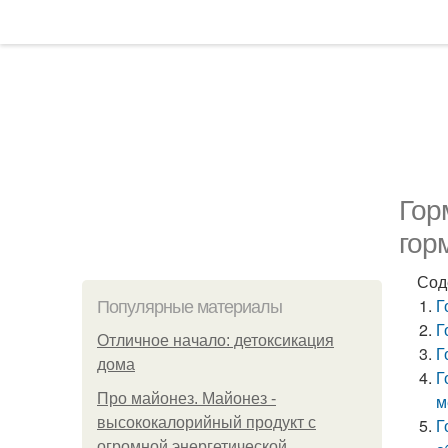
Гор
гор
Сод
Г
Популярные материалы
Г
Отличное начало: детоксикация
Г
дома
Г
Про майонез. Майонез -
м
высококалорийный продукт с
Г
огромной энергетической