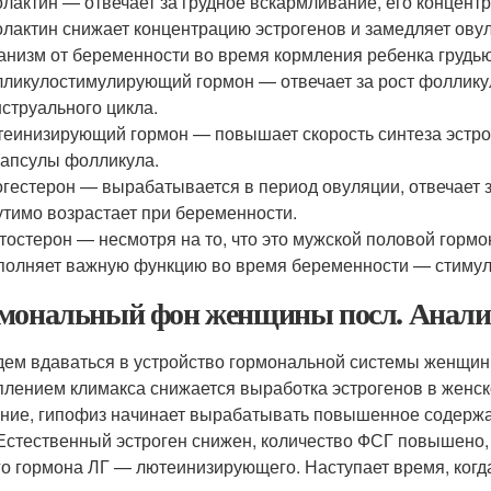
лактин — отвечает за грудное вскармливание, его концент
лактин снижает концентрацию эстрогенов и замедляет ову
анизм от беременности во время кормления ребенка грудью
ликулостимулирующий гормон — отвечает за рост фолликул
струального цикла.
еинизирующий гормон — повышает скорость синтеза эстрог
капсулы фолликула.
гестерон — вырабатывается в период овуляции, отвечает з
тимо возрастает при беременности.
тостерон — несмотря на то, что это мужской половой гормон
олняет важную функцию во время беременности — стимули
мональный фон женщины посл. Анали
дем вдаваться в устройство гормональной системы женщин
плением климакса снижается выработка эстрогенов в женск
ние, гипофиз начинает вырабатывать повышенное содерж
Естественный эстроген снижен, количество ФСГ повышено,
го гормона ЛГ — лютеинизирующего. Наступает время, когд