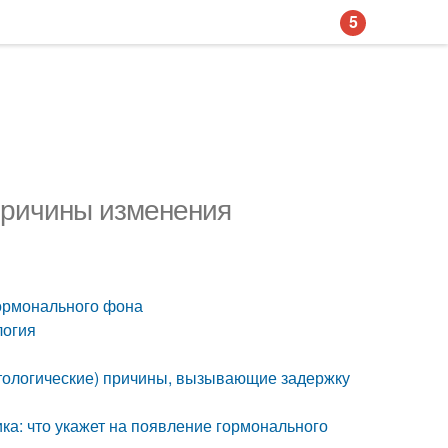
5
Причины изменения
ормонального фона
логия
атологические) причины, вызывающие задержку
а: что укажет на появление гормонального