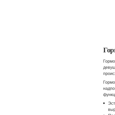
Гор
Гормо
девуш
проис
Гормо
надпо
функц
Эст
выр