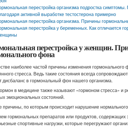
боя
ормональная перестройка организма подростка симптомы. 
лагодаря активной выработке тестостерона примерно
ормональная перестройка организма. Причины гормональ
ормональная перестройка у беременных. Как отличается г
енщины
мональная перестройка у женщин. Пр
монального фона
естве наиболее частой причины изменения гормонального 
янного стресса. Ведь такие состояния всегда сопровождаю
т дисбаланс в гормональный фон нашего организма.
гормон в медицине также называют «гормоном стресса» и р
ых эмоциональных состояний.
е причины, по которым происходит нарушение нормального
ем гормональных препаратов или продуктов, содержащих 
ьезные спортивные нагрузки, которые перегружают организ