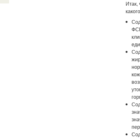
Итак,
каког
Сод
ФСГ
кли
еди
Сод
жир
нор
кож
воз
уто
гор
Сод
зна
зна
пер
Сод