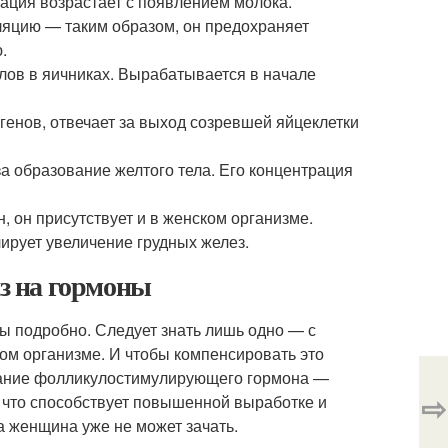
рация возрастает с появлением молока.
ляцию — таким образом, он предохраняет
.
ов в яичниках. Вырабатывается в начале
енов, отвечает за выход созревшей яйцеклетки
а образование желтого тела. Его концентрация
, он присутствует и в женском организме.
рует увеличение грудных желез.
з на гормоны
ы подробно. Следует знать лишь одно — с
ом организме. И чтобы компенсировать это
ание фолликулостимулирующего гормона —
⇨
 что способствует повышенной выработке и
а женщина уже не может зачать.