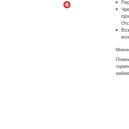
Пер
Чре
про
Отс
Воз
кол
Мнени
Помни
гормо
наблю