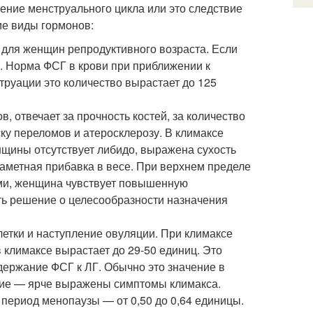
ение менструального цикла или это следствие
ие виды гормонов:
для женщин репродуктивного возраста. Если
. Норма ФСГ в крови при приближении к
труации это количество вырастает до 125
, отвечает за прочность костей, за количество
ску переломов и атеросклерозу. В климаксе
енщины отсутствует либидо, выражена сухость
 заметная прибавка в весе. При верхнем пределе
ами, женщина чувствует повышенную
ть решение о целесообразности назначения
етки и наступление овуляции. При климаксе
 климаксе вырастает до 29-50 единиц. Это
держание ФСГ к ЛГ. Обычно это значение в
ение — ярче выражены симптомы климакса.
период менопаузы — от 0,50 до 0,64 единицы.