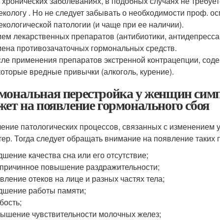
 хронических заболеваниях, в подобных случаях не требуе
екологу . Но не следует забывать о необходимости проф. осм
екологической патологии (и чаще при ее наличии).
ем лекарственных препаратов (антибиотики, антидепресса
ена противозачаточных гормональных средств.
ле применения препаратов экстренной контрацепции, сод
оторые вредные привычки (алкоголь, курение).
мональная перестройка у женщин сим
жет на появление гормонального сбоя
ение патологических процессов, связанных с изменением 
тер. Тогда следует обращать внимание на появление таких п
дшение качества сна или его отсутствие;
причинное повышение раздражительности;
вление отеков на лице и разных частях тела;
дшение работы памяти;
бость;
ышение чувствительности молочных желез;