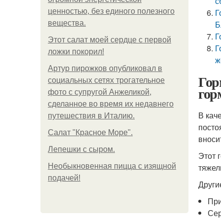
с
ценностью, без единого полезного
Г
вещества.
Б
Г
Этот салат моей сердце с первой
Г
ложки покорил!
ж
Артур пирожков опубликовал в
Гор
социальных сетях трогательное
гор
фото с супругой Анжеликой,
сделанное во время их недавнего
В кач
путешествия в Италию.
посто
Салат "Красное Море".
вноси
Лепешки с сыром.
Этот 
Необыкновенная пицца с изящной
тяжел
подачей!
Други
При
Сер