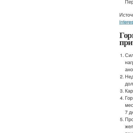
Пер
Источ
intere
Гор
при
Сил
наг
ано
Нед
дол
Кар
Гор
мес
7 д
Про
жел