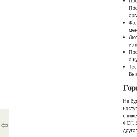
Про
Про
орг
Фол
мен
Лют
из 
Про
ощу
Тес
Вып
Гор
Не бу
насту
сниже
⇦
ФСГ. 
друго