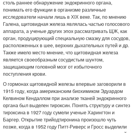
столь раннее обнаружение эндокринного органа,
понимать его функции в организме различные
исследователи начали лишь в ХІХ веке. Так, по мнению
Галена, щитовидная железа являлась частью голосового
аппарата, а ученые других эпох рассматривать ЩЖ, как
орган, продуцирующий специальную смазку для сосудов,
расположенных в шее, верхних дыхательных путей и др.
Также имело место мнение, что щитовидная железа
является своеобразным сосудистым шунтом,
защищающим головной мозг от избыточного
поступления крови.
О гормонах щитовидной железы впервые заговорили в
1915 году, когда американским биохимиком Эдуардом
Келвином Кендаллом при анализе тканей эндокринного
органа был выделен тироксин. Понять структуру и синтез
тироксина в 1927 году сумели ученые Харингтон и
Баргер. Открытие трийодтиронина произошло чуть
позже, когда в 1952 году Питт-Риверс и Гросс выделили