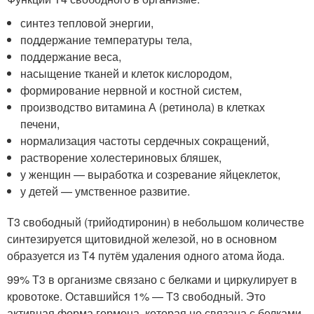
синтез тепловой энергии,
поддержание температуры тела,
поддержание веса,
насыщение тканей и клеток кислородом,
формирование нервной и костной систем,
производство витамина А (ретинола) в клетках
печени,
нормализация частоты сердечных сокращений,
растворение холестериновых бляшек,
у женщин — выработка и созревание яйцеклеток,
у детей — умственное развитие.
Т3 свободный (трийодтиронин) в небольшом количестве
синтезируется щитовидной железой, но в основном
образуется из Т4 путём удаления одного атома йода.
99% Т3 в организме связано с белками и циркулирует в
кровотоке. Оставшийся 1% — Т3 свободный. Это
активная форма гормона, которая не связана с белками