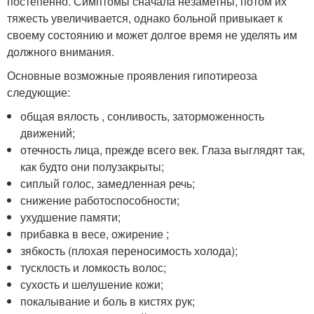
постепенно. Симптомы сначала незаметны, потом их
тяжесть увеличивается, однако больной привыкает к
своему состоянию и может долгое время не уделять им
должного внимания.
Основные возможные проявления гипотиреоза
следующие:
общая вялость , сонливость, заторможенность
движений;
отечность лица, прежде всего век. Глаза выглядят так,
как будто они полузакрыты;
сиплый голос, замедленная речь;
снижение работоспособности;
ухудшение памяти;
прибавка в весе, ожирение ;
зябкость (плохая переносимость холода);
тусклость и ломкость волос;
сухость и шелушение кожи;
покалывание и боль в кистях рук;