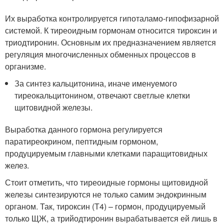
Их выработка контролируется гипоталамо-гипофизарной
системой. К тиреоидным гормонам относится тироксин и
триодтиронин. Основным их предназначением является
регуляция многочисленных обменных процессов в
организме.
За синтез кальцитонина, иначе именуемого
тиреокальцитонином, отвечают светлые клетки
щитовидной железы.
Выработка данного гормона регулируется
паратиреокрином, пептидным гормоном,
продуцируемым главными клетками паращитовидных
желез.
Стоит отметить, что тиреоидные гормоны щитовидной
железы синтезируются не только самим эндокринным
органом. Так, тироксин (Т4) – гормон, продуцируемый
только ЩЖ, а трийодтиронин вырабатывается ей лишь в