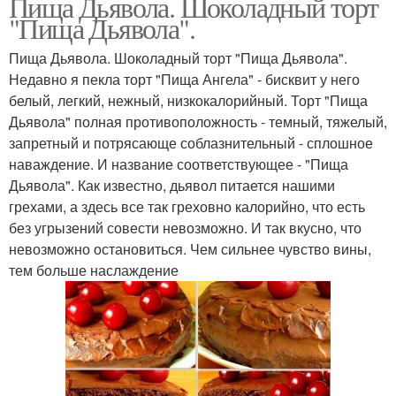
Пища Дьявола. Шоколадный торт
"Пища Дьявола".
Пища Дьявола. Шоколадный торт "Пища Дьявола".
Недавно я пекла торт "Пища Ангела" - бисквит у него
белый, легкий, нежный, низкокалорийный. Торт "Пища
Дьявола" полная противоположность - темный, тяжелый,
запретный и потрясающе соблазнительный - сплошное
наваждение. И название соответствующее - "Пища
Дьявола". Как известно, дьявол питается нашими
грехами, а здесь все так греховно калорийно, что есть
без угрызений совести невозможно. И так вкусно, что
невозможно остановиться. Чем сильнее чувство вины,
тем больше наслаждение