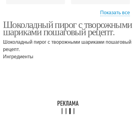
Показать все
Шоколадный пирог с творожными
Торт с творожными
Оригинальный торт
шариками пошаговый рецепт.
шариками
Шоколадный пирог с творожными шариками пошаговый
рецепт.
Торт с творожно-
Торт с творожно-
Ингредиенты
ванильными шариками
кокосовыми шариками