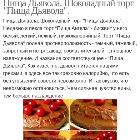
Пища Дьявола. Шоколадный торт
"Пища Дьявола".
Пища Дьявола. Шоколадный торт "Пища Дьявола".
Недавно я пекла торт "Пища Ангела" - бисквит у него
белый, легкий, нежный, низкокалорийный. Торт "Пища
Дьявола" полная противоположность - темный, тяжелый,
запретный и потрясающе соблазнительный - сплошное
наваждение. И название соответствующее - "Пища
Дьявола". Как известно, дьявол питается нашими
грехами, а здесь все так греховно калорийно, что есть
без угрызений совести невозможно. И так вкусно, что
невозможно остановиться. Чем сильнее чувство вины,
тем больше наслаждение