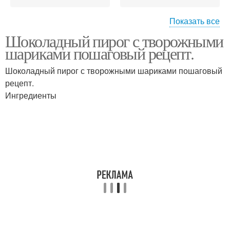
Показать все
Шоколадный пирог с творожными
Торт с творожными
Оригинальный торт
шариками пошаговый рецепт.
шариками
Шоколадный пирог с творожными шариками пошаговый
рецепт.
Торт с творожно-
Торт с творожно-
Ингредиенты
манными шариками
кокосовыми шариками