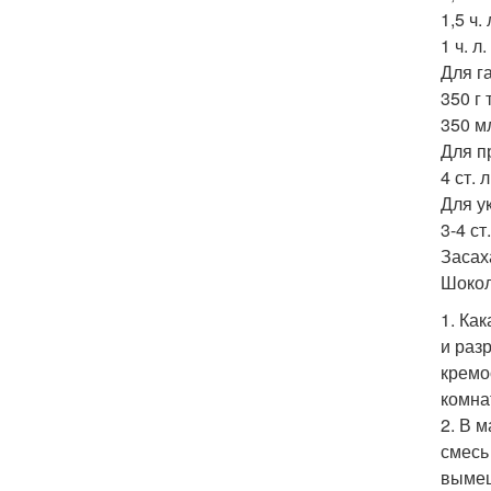
1,5 ч.
1 ч. л
Для г
350 г
350 м
Для п
4 ст. 
Для у
3-4 с
Засах
Шокол
1. Ка
и раз
кремо
комна
2. В 
смесь
вымеш