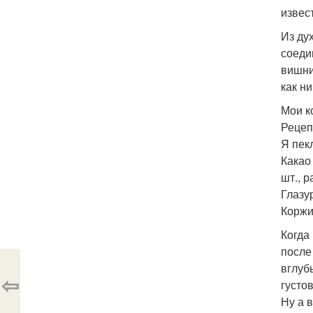
извес
Из ду
соеди
вишни
как н
Мои к
Рецеп
Я пек
Какао 
шт., р
Глазу
Коржи
Когда
после
вглуб
⇦
густо
Ну а 