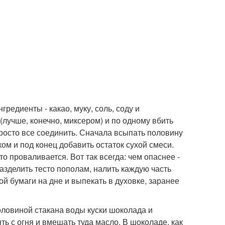
редиенты - какао, муку, соль, соду и
(лучше, конечно, миксером) и по одному вбить
просто все соединить. Сначала всыпать половину
ом и под конец добавить остаток сухой смеси.
то проваливается. Вот так всегда: чем опаснее -
разделить тесто пополам, налить каждую часть
й бумаги на дне и выпекать в духовке, заранее
половиной стакана воды куски шоколада и
ть с огня и вмешать туда масло. В шоколаде, как