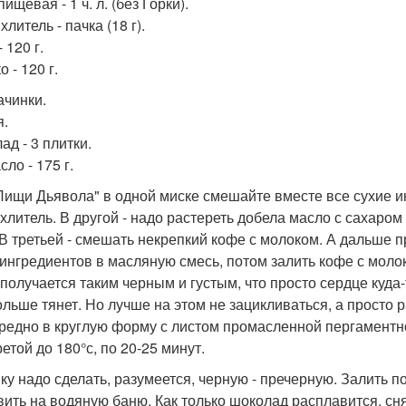
ищевая - 1 ч. л. (без Горки).
литель - пачка (18 г).
 120 г.
 - 120 г.
ачинки.
.
ад - 3 плитки.
сло - 175 г.
Пищи Дьявола" в одной миске смешайте вместе все сухие инг
хлитель. В другой - надо растереть добела масло с сахаром 
 В третьей - смешать некрепкий кофе с молоком. А дальше 
 ингредиентов в масляную смесь, потом залить кофе с молок
 получается таким черным и густым, что просто сердце куда-
ольше тянет. Но лучше на этом не зацикливаться, а просто 
редно в круглую форму с листом промасленной пергаментно
етой до 180°с, по 20-25 минут.
ку надо сделать, разумеется, черную - пречерную. Залить 
вить на водяную баню. Как только шоколад расплавится, сня