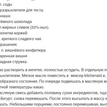
 л. соды
. разрыхлителя для теста.
анаша:
 тёмного шоколада
л жирных сливок (33%-ных).
ропитки коржей:
л. крепкого сладкого чая.
крашения:
т. л. вишнёвого конфитюра
аренная вишня
адная стружка.
као растворить в кипятке, полностью остудить. В отдельную 
рыхлителем. Мягкое масло поместить в миксер kitchenaid и,
образного состояния. По очереди подмешать в масляную ма
тной температуры какао.
масляную смесь добавить половину сухих ингредиентов, тщ
 йогурт, снова перемешать. После этого высыпать в массу 
ать. Небольшими порциями, постоянно перемешивая, вылит