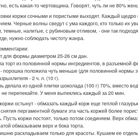
тно, есть какая-то чертовщина. Говорят, чуть ли не 80% ж
ховки коржи сочными и пористыми выходят. Каждый щедро
няем. Черные волны сведут с ума каждого, кто только их у
, темные, налитые, с рубиновым отливом, - они так подходя
игде, нужно соблюдать чистоту жанра.
омментарии:
т для формы диаметром 25-26 см дан.
ла торт из половинной нормы ингредиентов, в разъемной ф
- порошка положила чуть меньше (для половинной нормы это 68 
азрыхлителя - 2 ч. л. (10 г).
рь делала из одной плитки шоколада (100 г) 70%, вместо вод
 не перепекайте. У меня выпеклись каждый за 20 мин.
 коржи остынут - обмазать каждый корж еще теплой глазурью
 снятия пергаментной бумаги эта часть коржей более порист
ь. Пусть коржи постоят, только потом соединяем. Верх обмаз
ватой обмазываем верх и бока торта.
вишню раскладываем только для красоты. Кушаем ее отдельн