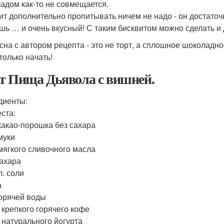
адом как-то не совмещается.
ит дополнительно пропитывать ничем не надо - он достаточн
шь … и очень вкусный! С таким бисквитом можно сделать и
сна с автором рецепта - это не торт, а сплошное шоколадно
только начать!
т Пища Дьявола с вишней.
диенты:
еста:
 какао-порошка без сахара
муки
 мягкого сливочного масла
сахара
 л. соли
а
горячей воды
. крепкого горячего кофе
. натурального йогурта