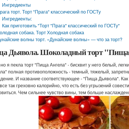
Ингредиенты
рага торт. Торт "Прага" классический по ГОСТу
Ингредиенты:
Как приготовить "Торт "Прага" классический по ГОСТу"
олодная собака. Торт Холодная собака
унайские волны торт. «Дунайские волны» — что за торт?
а Дьявола. Шоколадный торт "Пища 
но я пекла торт "Пища Ангела" - бисквит у него белый, лег
ла" полная противоположность - темный, тяжелый, запрет
дение. И название соответствующее - "Пища Дьявола". Как 
 все так греховно калорийно, что есть без угрызений совест
овиться. Чем сильнее чувство вины, тем больше наслажден