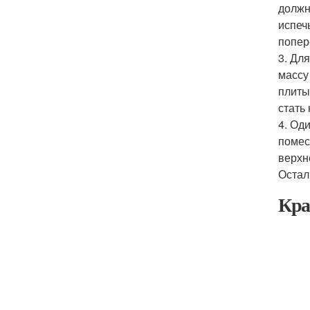
должн
испеч
попер
3. Дл
массу
плиты
стать
4. Од
помес
верхн
Остал
Кра