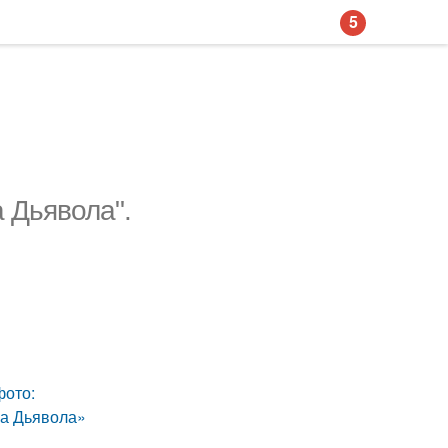
5
 Дьявола".
фото:
ща Дьявола»