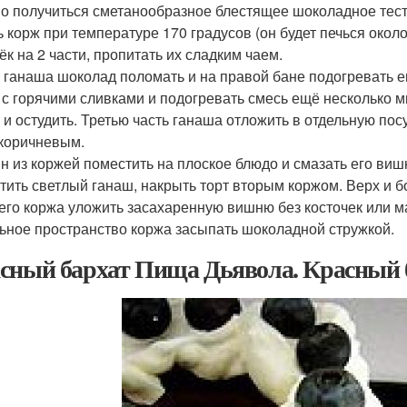
о получиться сметанообразное блестящее шоколадное тест
ь корж при температуре 170 градусов (он будет печься около
ёк на 2 части, пропитать их сладким чаем.
я ганаша шоколад поломать и на правой бане подогревать 
 с горячими сливками и подогревать смесь ещё несколько ми
 и остудить. Третью часть ганаша отложить в отдельную пос
 коричневым.
ин из коржей поместить на плоское блюдо и смазать его 
тить светлый ганаш, накрыть торт вторым коржом. Верх и б
его коржа уложить засахаренную вишню без косточек или 
ьное пространство коржа засыпать шоколадной стружкой.
сный бархат Пища Дьявола. Красный 