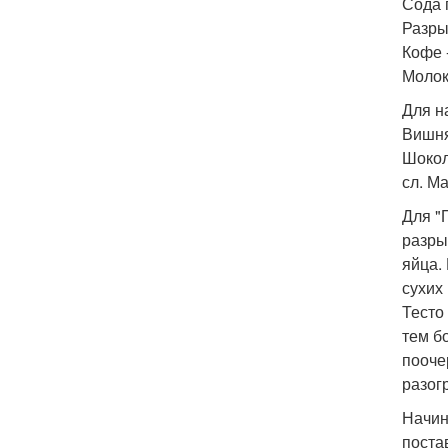
Сода п
Разрых
Кофе -
Молоко
Для н
Вишня
Шокол
сл. Ма
Для "
разры
яйца.
сухих
Тесто
тем б
пооче
разогр
Начин
поста