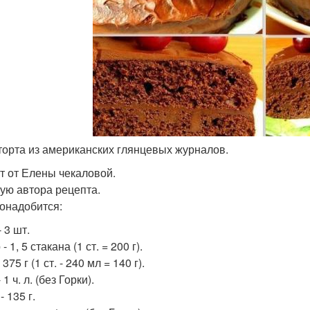
 торта из американских глянцевых журналов.
т от Елены чекаловой.
ую автора рецепта.
онадобится:
 3 шт.
- 1, 5 стакана (1 ст. = 200 г).
 375 г (1 ст. - 240 мл = 140 г).
 1 ч. л. (без Горки).
- 135 г.