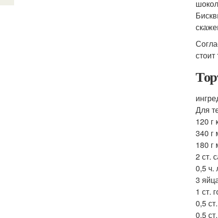
шокол
Бискв
скаже
Согла
стоит 
Тор
ингре
Для т
120 г
340 г 
180 г
2 ст. 
0,5 ч.
3 яйц
1 ст. 
0,5 ст
0,5 ст