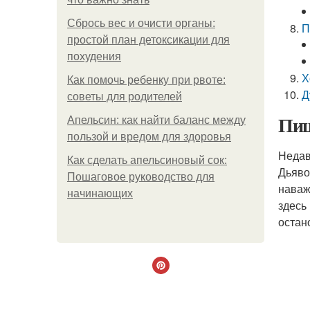
Сбрось вес и очисти органы:
П
простой план детоксикации для
похудения
Х
Как помочь ребенку при рвоте:
Д
советы для родителей
Пищ
Апельсин: как найти баланс между
пользой и вредом для здоровья
Недав
Как сделать апельсиновый сок:
Дьяво
Пошаговое руководство для
наваж
начинающих
здесь
остан