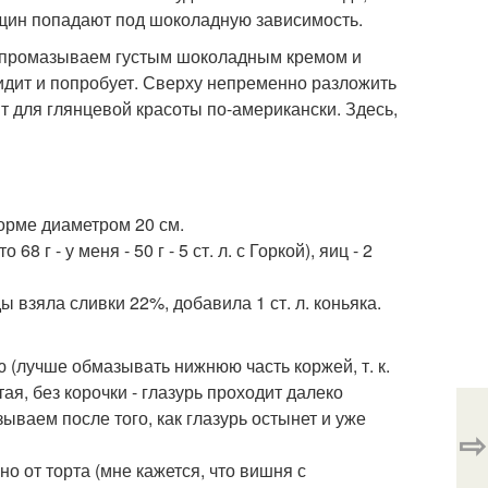
енщин попадают под шоколадную зависимость.
 промазываем густым шоколадным кремом и
видит и попробует. Сверху непременно разложить
т для глянцевой красоты по-американски. Здесь,
орме диаметром 20 см.
г - у меня - 50 г - 5 ст. л. с Горкой), яиц - 2
ы взяла сливки 22%, добавила 1 ст. л. коньяка.
 (лучше обмазывать нижнюю часть коржей, т. к.
ая, без корочки - глазурь проходит далеко
ываем после того, как глазурь остынет и уже
⇨
о от торта (мне кажется, что вишня с