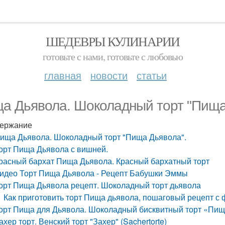
ШЕДЕВРЫ КУЛИНАРИИ
готовьте с нами, готовьте с любовью
главная
новости
статьи
а Дьявола. Шоколадный торт "Пища
ержание
ища Дьявола. Шоколадный торт "Пища Дьявола".
орт Пища Дьявола с вишней.
расный бархат Пища Дьявола. Красный бархатный торт
идео Торт Пища Дьявола - Рецепт Бабушки Эммы
орт Пища Дьявола рецепт. Шоколадный торт дьявола
Как приготовить торт Пища дьявола, пошаговый рецепт с 
орт Пища для Дьявола. Шоколадный бисквитный торт «Пи
ахер торт. Венский торт "Захер" (Sachertorte)