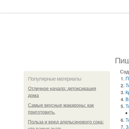
Пищ
Сод
П
Популярные материалы
Т
Отличное начало: детоксикация
К
дома
В
Самые вкусные макароны: как
Т
приготовить.
Т
Польза и вред апельсинового сока:
З
что важно знать