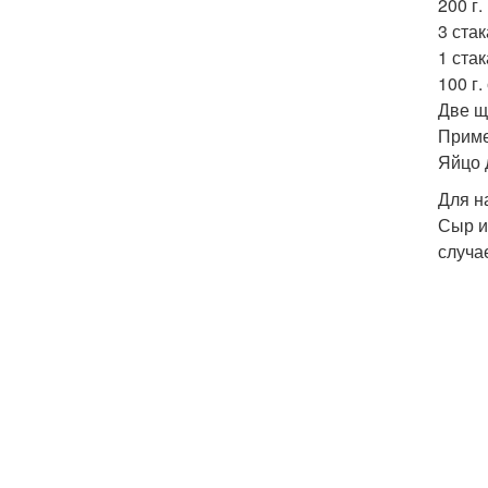
200 г.
3 ста
1 стак
100 г.
Две щ
Пример
Яйцо 
Для н
Сыр и
случа