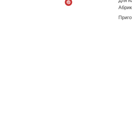
Для н
Абрик
Приго