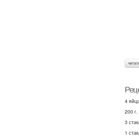
читат
Реце
4 яйца
200 г.
3 ста
1 стак