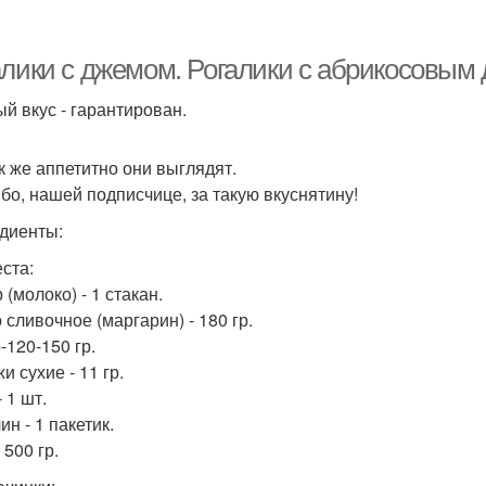
Пирог на кефирном
Пир
овидло на кефире
тесте
алики с джемом. Рогалики с абрикосовым
й вкус - гарантирован.
Рогалики из
Тест с конфетами
Тес
ак же аппетитно они выглядят.
дрожжевого теста
бо, нашей подписчице, за такую вкуснятину!
диенты:
еста:
(молоко) - 1 стакан.
 сливочное (маргарин) - 180 гр.
-120-150 гр.
 сухие - 11 гр.
 1 шт.
н - 1 пакетик.
 500 гр.