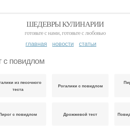
ШЕДЕВРЫ КУЛИНАРИИ
готовьте с нами, готовьте с любовью
главная
новости
статьи
т с повидлом
галики из песочного
Пи
Рогалики с повидлом
теста
Пирог с повидлом
Дрожжевой тест
Повид