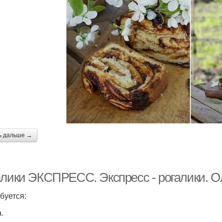
ь дальше →
алики ЭКСПРЕСС. Экспресс - рогалики. О
буется:
.