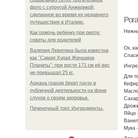
фото с супругой Анжеликой,
П
сделанное во время их недавнего
Рог
путешествия в Италию.
Нежны
Как помочь ребенку при рвоте:
советы для родителей
Ох, к
Валерия Левитина была известна
Спаси
как "Самая Худая Женщина
Ингре
Планеты": при росте 171 см её вес
не превышал 25 кг.
Для т
Кефир 
Ариана гранде берет паузу в
Масло
публичной деятельности на фоне
Сахар
слухов о своем здоровье.
Дрожжи
Печеночный торт. Ингредиенты.
Яйцо -
Ванили
Мука -