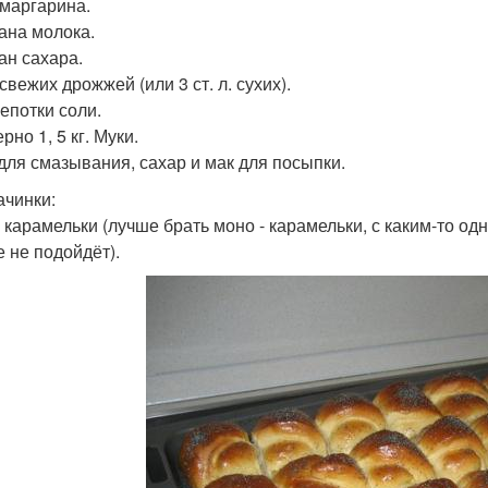
 маргарина.
кана молока.
ан сахара.
 свежих дрожжей (или 3 ст. л. сухих).
епотки соли.
но 1, 5 кг. Муки.
для смазывания, сахар и мак для посыпки.
ачинки:
 карамельки (лучше брать моно - карамельки, с каким-то од
е не подойдёт).