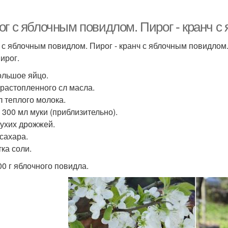
ог с яблочным повидлом. Пирог - кранч с
 с яблочным повидлом. Пирог - кранч с яблочным повидлом
ирог.
ольшое яйцо.
 растопленного сл масла.
л теплого молока.
 300 мл муки (приблизительно).
 сухих дрожжей.
 сахара.
ка соли.
00 г яблочного повидла.