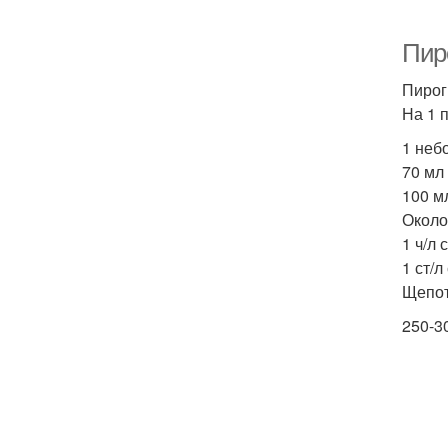
Пир
Пирог
На 1 п
1 неб
70 мл
100 м
Около
1 ч/л
1 ст/л
Щепот
250-3