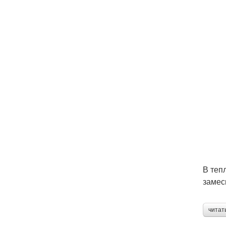
В теп
замес
читат