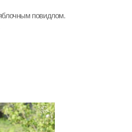
 яблочным повидлом.
.