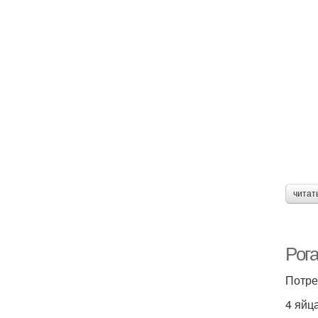
читат
Рог
Потре
4 яйца