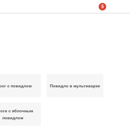
5
рог с повидлом
Повидло в мультиварке
оги с яблочным
повидлом