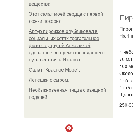
вещества.
Этот салат моей сердце с первой
Пир
ложки покорил!
Пирог
Артур пирожков опубликовал в
На 1 п
социальных сетях трогательное
фото с супругой Анжеликой,
1 неб
сделанное во время их недавнего
70 мл
путешествия в Италию.
100 м
Салат "Красное Море".
Около
1 ч/л
Лепешки с сыром.
1 ст/л
Необыкновенная пицца с изящной
Щепот
подачей!
250-3