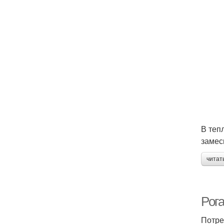
В теп
замес
читат
Рог
Потре