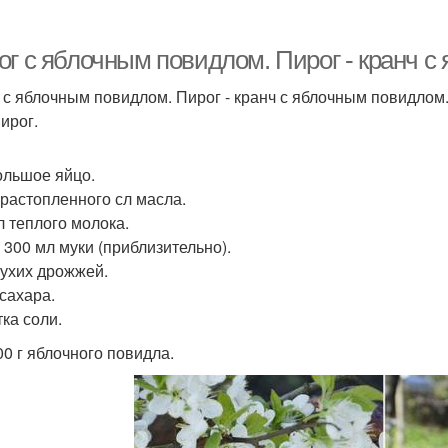
ог с яблочным повидлом. Пирог - кранч с
 с яблочным повидлом. Пирог - кранч с яблочным повидлом
ирог.
ольшое яйцо.
 растопленного сл масла.
л теплого молока.
 300 мл муки (приблизительно).
 сухих дрожжей.
 сахара.
ка соли.
00 г яблочного повидла.