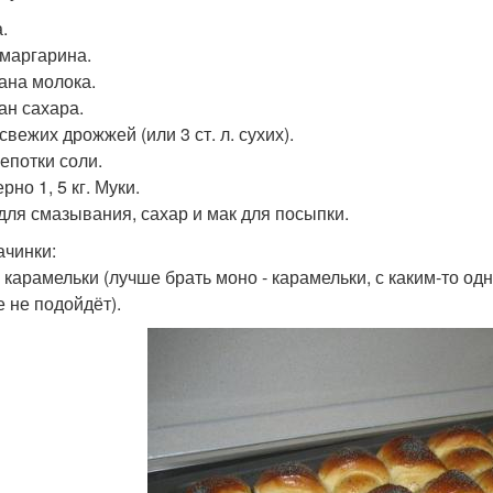
.
 маргарина.
кана молока.
ан сахара.
 свежих дрожжей (или 3 ст. л. сухих).
епотки соли.
но 1, 5 кг. Муки.
для смазывания, сахар и мак для посыпки.
ачинки:
 карамельки (лучше брать моно - карамельки, с каким-то од
е не подойдёт).