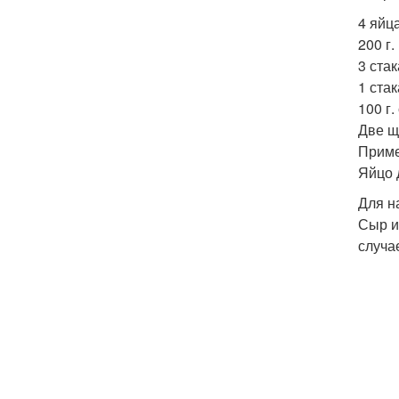
4 яйца
200 г.
3 ста
1 стак
100 г.
Две щ
Пример
Яйцо 
Для н
Сыр и
случа