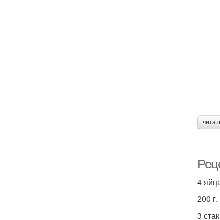
читат
Реце
4 яйца
200 г.
3 ста