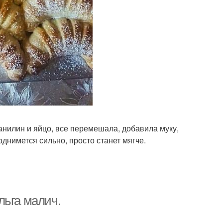
анилин и яйцо, все перемешала, добавила муку,
однимется сильно, просто станет мягче.
льга малич.