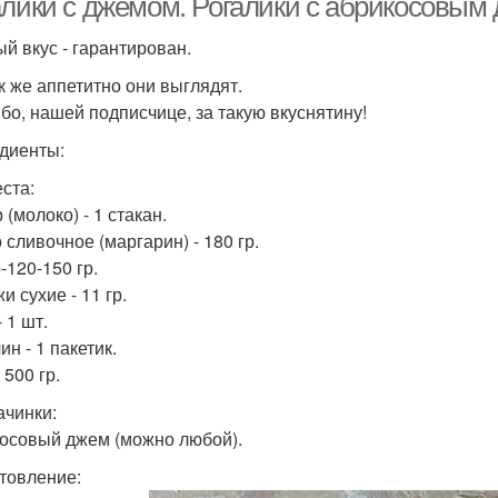
алики с джемом. Рогалики с абрикосовым
й вкус - гарантирован.
ак же аппетитно они выглядят.
бо, нашей подписчице, за такую вкуснятину!
диенты:
еста:
(молоко) - 1 стакан.
 сливочное (маргарин) - 180 гр.
-120-150 гр.
 сухие - 11 гр.
 1 шт.
н - 1 пакетик.
 500 гр.
ачинки:
осовый джем (можно любой).
товление: