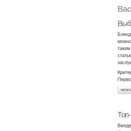
Вас
Выб
Бленд
можно
таким
стать
заслу
Крите
Перво
читат
Топ
Введ