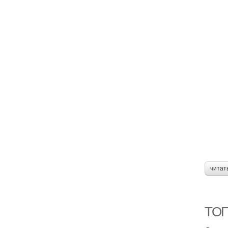
читат
ТОП