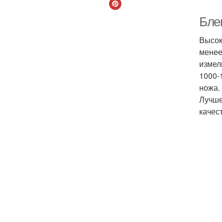
Бле
Высок
менее
измел
1000-
ножа.
Лучше
качес