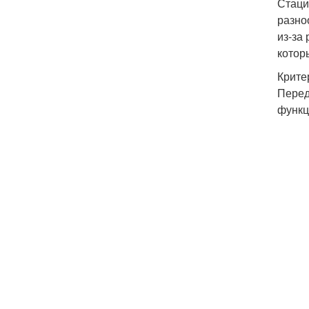
Стаци
разно
из-за
котор
Крите
Перед
функц