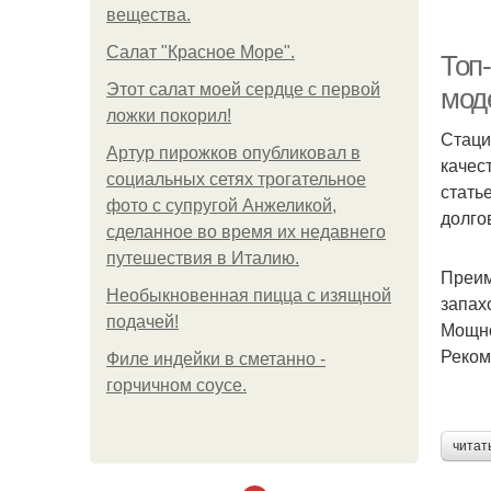
вещества.
Салат "Красное Море".
Топ
Этот салат моей сердце с первой
мод
ложки покорил!
Стаци
Артур пирожков опубликовал в
качес
социальных сетях трогательное
стать
фото с супругой Анжеликой,
долго
сделанное во время их недавнего
путешествия в Италию.
Преим
Необыкновенная пицца с изящной
запах
подачей!
Мощно
Реком
Филе индейки в сметанно -
горчичном соусе.
читат