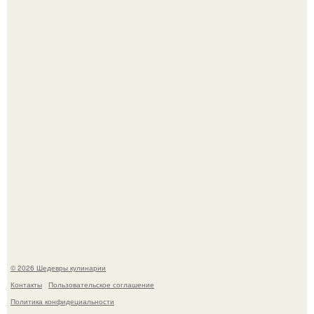
Сын Луи де фюнеса, который выбрал свой путь.
Лето - лучшее время для сочных овощей, свежей зелени
и салатов, которые готовятся буквально за несколько
минут.
© 2026 Шедевры кулинарии
Контакты
Пользовательское соглашение
Политика конфидециальности