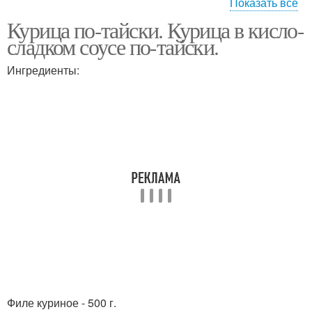
Показать все
Курица по-тайски. Курица в кисло-
Рецепт с соевым
Острая курица
сладком соусе по-тайски.
соусом
Ингредиенты:
Филе куриное - 500 г.