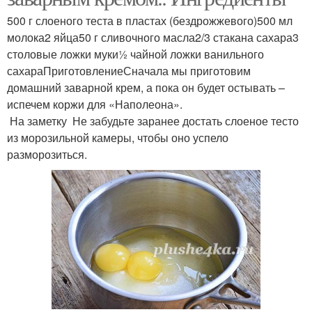
500 г слоеного теста в пластах (бездрожжевого)500 мл
молока2 яйца50 г сливочного масла2/3 стакана сахара3
столовые ложки муки½ чайной ложки ванильного
сахараПриготовлениеСначала мы приготовим
домашний заварной крем, а пока он будет остывать –
испечем коржи для «Наполеона».
На заметку Не забудьте заранее достать слоеное тесто
из морозильной камеры, чтобы оно успело
разморозиться.