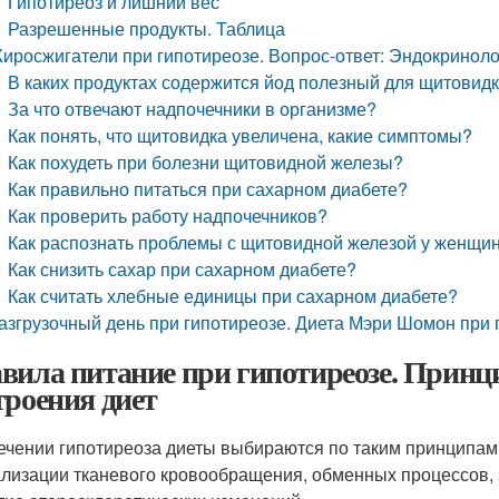
Гипотиреоз и лишний вес
Разрешенные продукты. Таблица
иросжигатели при гипотиреозе. Вопрос-ответ: Эндокриноло
В каких продуктах содержится йод полезный для щитовид
За что отвечают надпочечники в организме?
Как понять, что щитовидка увеличена, какие симптомы?
Как похудеть при болезни щитовидной железы?
Как правильно питаться при сахарном диабете?
Как проверить работу надпочечников?
Как распознать проблемы с щитовидной железой у женщи
Как снизить сахар при сахарном диабете?
Как считать хлебные единицы при сахарном диабете?
азгрузочный день при гипотиреозе. Диета Мэри Шомон при 
вила питание при гипотиреозе. Принц
троения диет
ечении гипотиреоза диеты выбираются по таким принципам
лизации тканевого кровообращения, обменных процессов, 