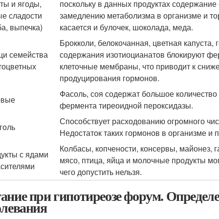
ты и ягоды,
поскольку в данных продуктах содержание 
е сладости
замедлению метаболизма в организме и т
ба, выпечка)
касается и булочек, шоколада, меда.
Брокколи, белокочанная, цветная капуста, г
и семейства
содержания изотиоцианатов блокируют фе
тоцветных
клеточные мембраны, что приводит к сни
продуцирования гормонов.
Фасоль, соя содержат большое количество
овые
фермента тиреоидной пероксидазы.
Способствует расходованию огромного чис
голь
Недостаток таких гормонов в организме и 
Колбасы, копчености, консервы, майонез, 
укты с ядами
мясо, птица, яйца и молочные продукты мо
асителями
чего допустить нельзя.
ание при гипотиреозе форум. Определ
олевания