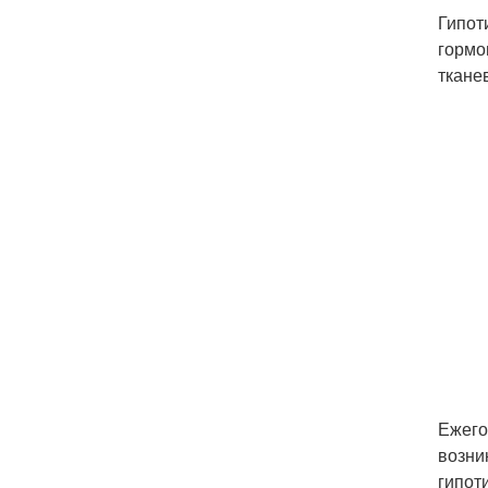
Гипот
гормо
ткане
Ежего
возни
гипот