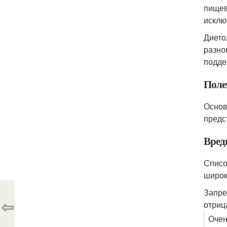
пищев
исклю
Дието
разно
подде
Поле
Основ
предс
Вред
Списо
широк
Запре
⇦
отриц
Очен