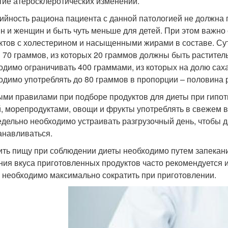
тие атеросклеротических изменений.
ийность рациона пациента с данной патологией не должна 
н и женщин и быть чуть меньше для детей. При этом важно
ктов с холестерином и насыщенными жирами в составе. Су
в 70 граммов, из которых 20 граммов должны быть растител
одимо ограничивать 400 граммами, из которых на долю сах
одимо употреблять до 80 граммов в пропорции – половина 
ми правилами при подборе продуктов для диеты при гипот
, морепродуктами, овощи и фрукты употреблять в свежем в
дельно необходимо устраивать разгрузочный день, чтобы д
анавливаться.
ить пищу при соблюдении диеты необходимо путем запекани
ния вкуса приготовленных продуктов часто рекомендуется 
 необходимо максимально сократить при приготовлении.