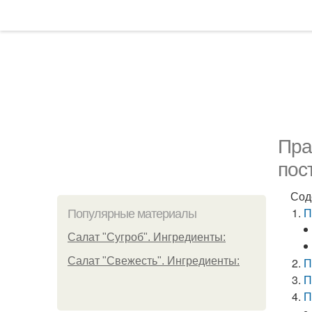
Пра
пос
Сод
П
Популярные материалы
Салат "Сугроб". Ингредиенты:
Салат "Свежесть". Ингредиенты:
П
П
П