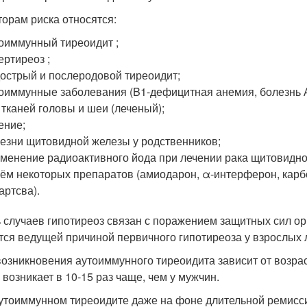
торам риска относятся:
оиммунный тиреоидит ;
ертиреоз ;
острый и послеродовой тиреоидит;
оиммунные заболевания (B1-дефицитная анемия, болезнь Ад
 тканей головы и шеи (леченый);
ение;
езни щитовидной железы у родственников;
менение радиоактивного йода при лечении рака щитовидно
ём некоторых препаратов (амиодарон, α-интерферон, карбо
артсва).
 случаев гипотиреоз связан с поражением защитных сил ор
тся ведущей причиной первичного гипотиреоза у взрослых 
возникновения аутоиммунного тиреоидита зависит от возрас
 возникает в 10-15 раз чаще, чем у мужчин.
утоиммунном тиреоидите даже на фоне длительной ремисс