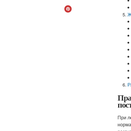
Ж
Р
Пра
пос
При л
норма