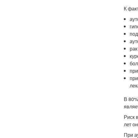
К фак
аут
гип
под
аут
рак
кур
бол
при
при
лек
В 80%
являе
Риск 
лет он
При а