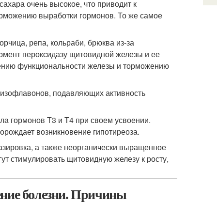
сахара очень высокое, что приводит к
орможению выработки гормонов. То же самое
орчица, репа, кольраби, брюква из-за
рмент пероксидазу щитовидной железы и ее
жению функциональности железы и торможению
 изофлавонов, подавляющих активность
ла гормонов Т3 и Т4 при своем усвоении.
порождает возникновение гипотиреоза.
газировка, а также неорганически выращенное
гут стимулировать щитовидную железу к росту,
ение болезни. Причины