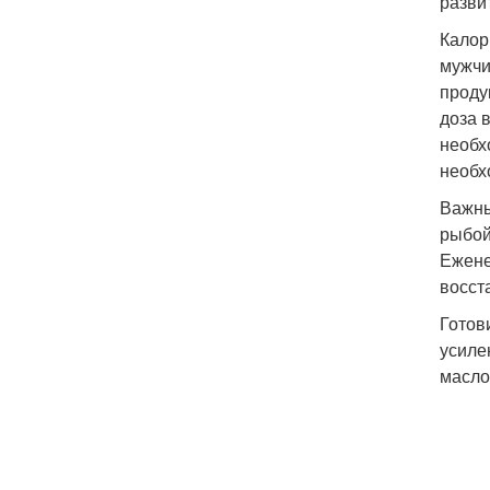
разви
Калор
мужчи
проду
доза 
необх
необх
Важны
рыбой
Ежене
восст
Готов
усиле
масло