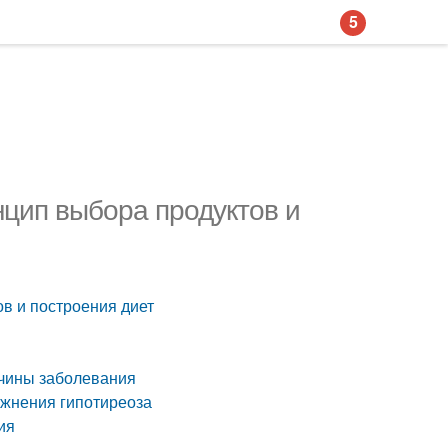
5
нцип выбора продуктов и
в и построения диет
ичины заболевания
ожнения гипотиреоза
ия