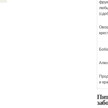
фрук
любы
(сдо
Овощ
крес
Боб
Алко
Прод
и кр
Пит
заб