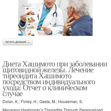
читать дальше →
Диета Хашимото при заболевании
щитовидной железы. Лечение
тиреоидита Хашимото
посредством индивидуального
ухода: Отчет о клиническом
случае
Dolan, K.; Finley, H.; Gasta, M.; Houseman, S.
Managing Hashimoto’s Thyroiditis Through Personalized