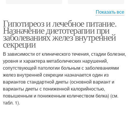
Показать все
Гипотиреоз и лечебное питание.
Питание при
Диеты при гипотиреозе
Назначение диетотерапии при
гипотиреозе
заболеваниях желез внутренней
секреции
Жиросжигатели при
В зависимости от клинического течения, стадии болезни,
Шомон при гипотиреозе
гипотиреозе
уровня и характера метаболических нарушений,
сопутствующей патологии больным с заболеваниями
желез внутренней секреции назначается один из
вариантов стандартной диеты (основной вариант и
варианты диеты с пониженной калорийностью,
повышенным и пониженным количеством белка) (см.
табл. 1).