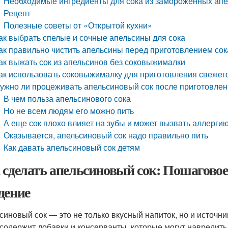
Необходимые ингредиенты для сока из замороженных ап
Рецепт
Полезные советы от «Открытой кухни»
ак выбрать спелые и сочные апельсины для сока
ак правильно чистить апельсины перед приготовлением сок
ак выжать сок из апельсинов без соковыжималки
ак использовать соковыжималку для приготовления свежег
ужно ли процеживать апельсиновый сок после приготовле
В чем польза апельсинового сока
Но не всем людям его можно пить
А еще сок плохо влияет на зубы и может вызвать аллерги
Оказывается, апельсиновый сок надо правильно пить
Как давать апельсиновый сок детям
 сделать апельсиновый сок: Пошагово
дение
синовый сок — это не только вкусный напиток, но и источни
 содержит добавки и консерванты, которые могут навредит