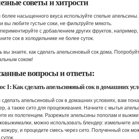
езные советы и хитрости
 более насыщенного вкуса используйте спелые апельсины.
и вы любите густые соки, не фильтруйте мякоть.
периментируйте с добавлением других фруктов, например, 
ните сок в холодильнике не более суток.
ь вы знаете, как сделать апельсиновый сок дома. Попробуй
альным соком!
занные вопросы и ответы:
ос 1: Как сделать апельсиновый сок в домашних ус
 сделать апельсиновый сок в домашних условиях, вам пон
ер, а также сито для процеживания. Начните с мытья апель
ите их полотенцем. Разрежьте апельсины пополам и выжми
оковыжималки, можно использовать блендер: измельчите ап
 кожуру, и процедите смесь через сито. Полученный сок мож
суток.