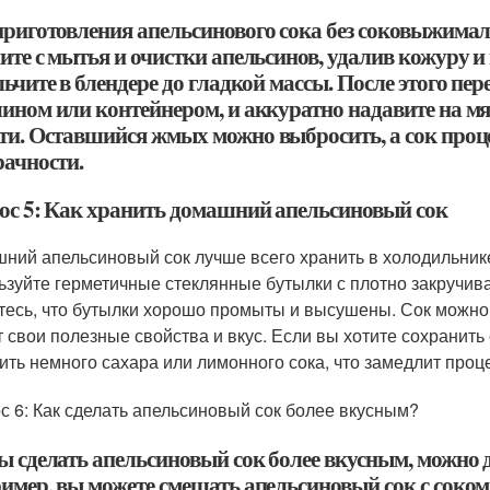
приготовления апельсинового сока без соковыжималк
те с мытья и очистки апельсинов, удалив кожуру и 
ьчите в блендере до гладкой массы. После этого пер
ином или контейнером, и аккуратно надавите на мя
ти. Оставшийся жмых можно выбросить, а сок проце
рачности.
ос 5: Как хранить домашний апельсиновый сок
ний апельсиновый сок лучше всего хранить в холодильнике
ьзуйте герметичные стеклянные бутылки с плотно закруч
тесь, что бутылки хорошо промыты и высушены. Сок можно х
т свои полезные свойства и вкус. Если вы хотите сохранить
ить немного сахара или лимонного сока, что замедлит проц
с 6: Как сделать апельсиновый сок более вкусным?
ы сделать апельсиновый сок более вкусным, можно 
имер, вы можете смешать апельсиновый сок с соком