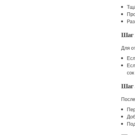
Тща
Про
Раз
Шаг 
Для о
Есл
Есл
сок
Шаг 
После
Пер
Доб
Под