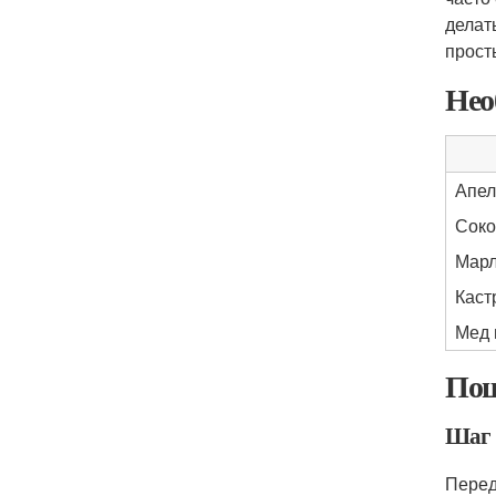
делат
прост
Нео
Апел
Сок
Марл
Каст
Мед 
Пош
Шаг 
Перед