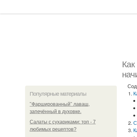
Как
нач
Сод
К
Популярные материалы
"Фаршированный" лаваш,
запечённый в духовке.
Салаты с сухариками: топ - 7
С
любимых рецептов?
К