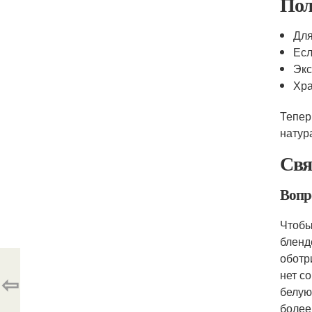
Пол
Для
Есл
Экс
Хра
Тепер
натур
Свя
Вопр
Чтобы
бленд
оботр
нет с
⇦
белую
более 