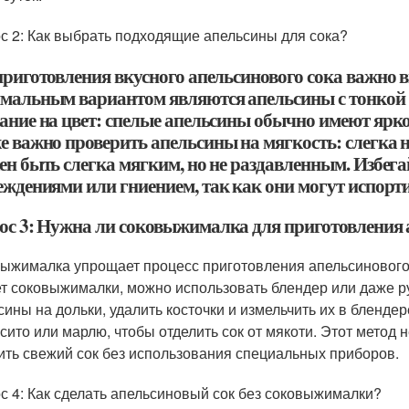
с 2: Как выбрать подходящие апельсины для сока?
приготовления вкусного апельсинового сока важно 
мальным вариантом являются апельсины с тонкой 
ание на цвет: спелые апельсины обычно имеют ярко
е важно проверить апельсины на мягкость: слегка 
ен быть слегка мягким, но не раздавленным. Избег
ждениями или гниением, так как они могут испорти
ос 3: Нужна ли соковыжималка для приготовления 
ыжималка упрощает процесс приготовления апельсинового с
ет соковыжималки, можно использовать блендер или даже р
сины на дольки, удалить косточки и измельчить их в бленд
 сито или марлю, чтобы отделить сок от мякоти. Этот метод 
ить свежий сок без использования специальных приборов.
с 4: Как сделать апельсиновый сок без соковыжималки?