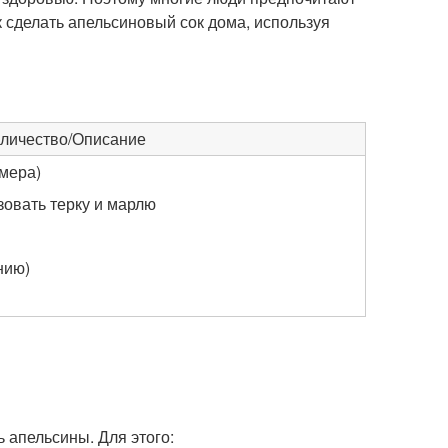
к сделать апельсиновый сок дома, используя
личество/Описание
змера)
овать терку и марлю
нию)
 апельсины. Для этого: