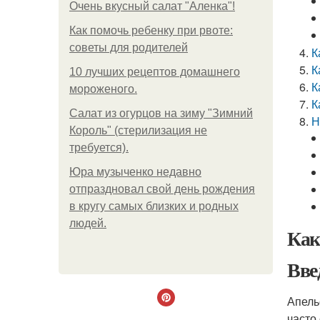
Очень вкусный салат "Аленка"!
Как помочь ребенку при рвоте:
советы для родителей
К
К
10 лучших рецептов домашнего
К
мороженого.
К
Салат из огурцов на зиму "Зимний
Н
Король" (стерилизация не
требуется).
Юра музыченко недавно
отпраздновал свой день рождения
в кругу самых близких и родных
людей.
Как
Вве
Апель
часто