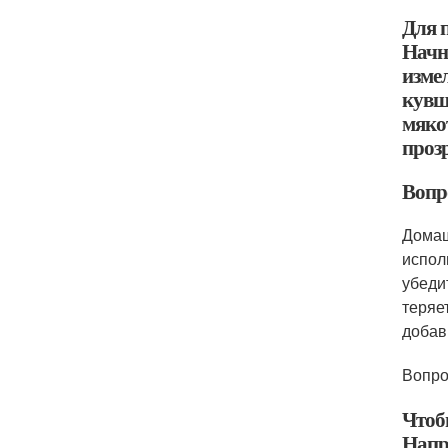
Для 
Начни
измел
кувш
мяко
проз
Вопр
Домаш
испол
убеди
теряе
добав
Вопро
Чтоб
Напр