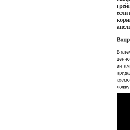
грейп
если
кори
апел
Вопр
В апе
ценно
витам
прида
кремо
ложку