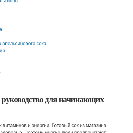
ельсинов
а
о апельсинового сока
ния
ю
е руководство для начинающих
к витаминов и энергии. Готовый сок из магазина
ь здоровью. Поэтому многие люди предпочитают