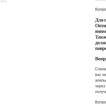
Вопро
Для 
Опти
вним
Такж
долж
повре
Вопр
Соков
вас н
апель
через
получ
Вопро