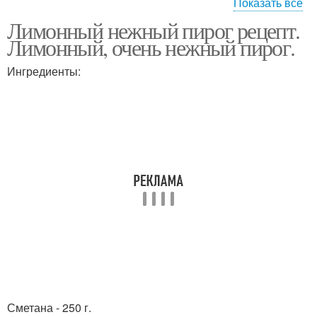
Показать все
Лимонный нежный пирог рецепт.
Тертый пирог
Пирог в мультиварке
Лимонный, очень нежный пирог.
Ингредиенты:
Пирог без выпечки
Пирог с лимоном
Пирог из дрожжевого
Пирог на молоке
теста
Начинка для пирога
Пирог с глазурью
Сметана - 250 г.