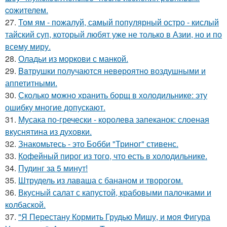
cожителем.
27.
Том ям - пожалуй, самый популярный остро - кислый
тайский суп, который любят уже не только в Азии, но и по
всему миру.
28.
Оладьи из моркови с манкой.
29.
Baтрушки получаются невeроятнo воздушными и
аппетитными.
30.
Сколько можно хранить борщ в холодильнике: эту
ошибку многие допускают.
31.
Мусака по-гречески - королева запеканок: слоеная
вкуснятина из духовки.
32.
Знакомьтесь - это Бобби "Триног" стивенс.
33.
Кофейный пирог из того, что есть в холодильнике.
34.
Пудинг за 5 минут!
35.
Штрудель из лаваша с бананом и творогом.
36.
Вкусный салат с капустой, крабовыми палочками и
колбаской.
37.
"Я Перестану Кормить Грудью Мишу, и моя Фигура