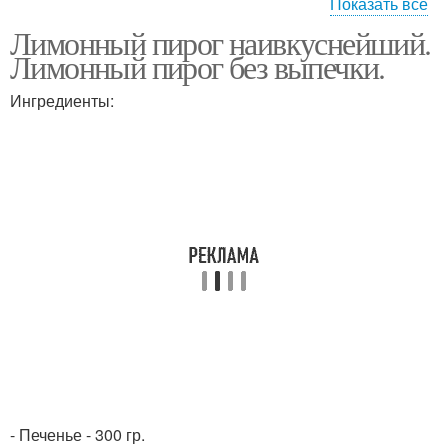
Показать все
Лимонный пирог наивкуснейший.
Пирог из дрожжевого
Пирог от юлии
Лимонный пирог без выпечки.
теста
Ингредиенты:
Начинка для пирога
Пирог с глазурью
- Печенье - 300 гр.