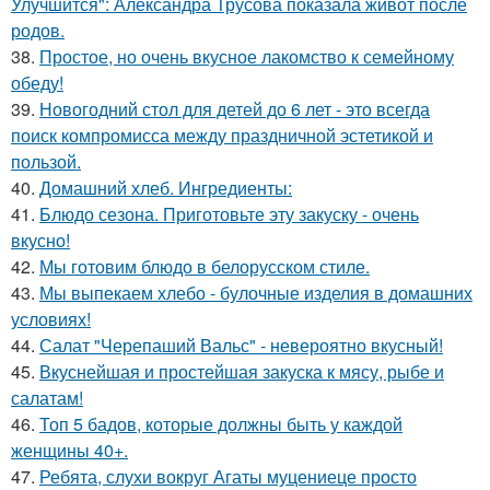
Улучшится": Александра Трусова показала живот после
родов.
38.
Простое, но очень вкусное лакомство к семейному
обеду!
39.
Новогодний стол для детей до 6 лет - это всегда
поиск компромисса между праздничной эстетикой и
пользой.
40.
Домашний хлеб. Ингредиенты:
41.
Блюдо сезона. Приготовьте эту закуску - очень
вкусно!
42.
Мы готовим блюдо в белорусском стиле.
43.
Мы выпекаем хлебо - булочные изделия в домашних
условиях!
44.
Салат "Черепаший Вальс" - невероятно вкусный!
45.
Вкуснейшая и простейшая закуска к мясу, рыбе и
салатам!
46.
Топ 5 бадов, которые должны быть у каждой
женщины 40+.
47.
Ребята, слухи вокруг Агаты муцениеце просто