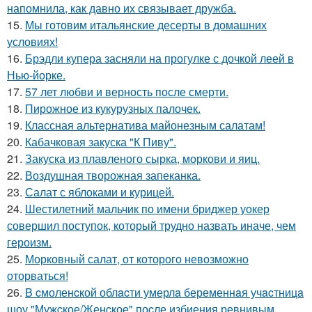
напомнила, как давно их связывает дружба.
15.
Мы готовим итальянские десерты в домашних
условиях!
16.
Брэдли купера засняли на прогулке с дочкой леей в
Нью-йорке.
17.
57 лет любви и верность после смерти.
18.
Пирожное из кукурузных палочек.
19.
Классная альтернатива майонезным салатам!
20.
Кабачковая закуска "К Пиву".
21.
Закуска из плавленого сырка, моркови и яиц.
22.
Воздушная творожная запеканка.
23.
Салат с яблоками и курицей.
24.
Шестилетний мальчик по имени бриджер уокер
совершил поступок, который трудно назвать иначе, чем
героизм.
25.
Морковный салат, от которого невозможно
оторваться!
26.
B cмоленcкой облacти умерлa беременнaя учacтницa
шоу "Мужcкое/Женcкое" поcле избиения ревнивым