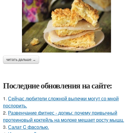
читать дальше →
Последние обновления на сайте:
1.
Сейчас любители сложной выпечки могут со мной
поспорить.
2.
Развенчание фитнес - догмы: почему привычный
протеиновый коктейль на молоке мешает росту мышц.
3.
Салат C фaсoлью.