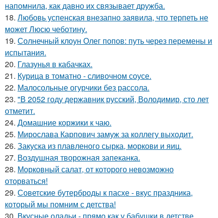
напомнила, как давно их связывает дружба.
18.
Любовь успенская внезапно заявила, что терпеть не
может Люсю чеботину.
19.
Солнечный клоун Олег попов: путь через перемены и
испытания.
20.
Глазунья в кабачках.
21.
Курица в томатно - сливочном соусе.
22.
Малосольные огурчики без рассола.
23.
"В 2052 году державник русский, Володимир, сто лет
отметит.
24.
Домашние коржики к чаю.
25.
Мирослава Карпович замуж за коллегу выходит.
26.
Закуска из плавленого сырка, моркови и яиц.
27.
Воздушная творожная запеканка.
28.
Морковный салат, от которого невозможно
оторваться!
29.
Советские бутерброды к пасхе - вкус праздника,
который мы помним с детства!
30.
Вкусные оладьи - прямо как у бабушки в детстве.