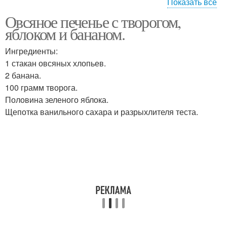
Показать все
Овсяное печенье с творогом,
Печение с овсяными
Овсяные хлопья
яблоком и бананом.
хлопьями
Ингредиенты:
1 стакан овсяных хлопьев.
2 банана.
100 грамм творога.
Половина зеленого яблока.
Щепотка ванильного сахара и разрыхлителя теста.