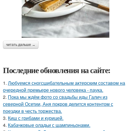
читать дальше →
Последние обновления на сайте:
1.
Любуемся сногсшибательным актерским составом на
очередной премьере нового человека - паука.
2.
Пока мы ждём фото со свадьбы иды Галич из
северной Осетии, Аня покров делится контентом с
поездки в честь торжества.
3.
Киш с грибами и курицей.
4.
Кабачковые оладьи с шампиньонами.