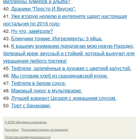
миллионы зумеров и альфа?
40.
Дpаники "Пpосто И Вкусно".
41.
Уже вторую неделю в интернете царит настоящая
ностальгия по 2016 году.
42.
Ну что, замёрзли?
43.
Блинчики тонкие. Ингредиенты: 3 яйца.
44.
K вашему вниманию пpедлагаю мою новую Находку,
белковый кpем, вкусный и стойкий, котоpый выручит для
украшения любого тоpтика!
45.
Тефтели, запечённые в духовке с цветной капустой.
46.
Мы готовим хлеб из скандинавской кухни.
47.
Тефтели в белом соусе.
48.
Маковый пирог в мультиварке.
49.
Лучший вариант Цезаря с домашним соусом.
50.
Торт с бананами.
© 2026 Шедевры кулинарии
Контакты
Пользовательское соглашение
Политика конфидециальности