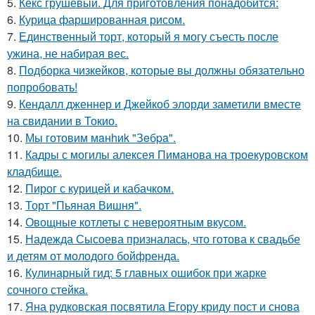
5.
Кекс грушевый. Для приготовления понадобится:
6.
Курица фаршированная рисом.
7.
Единственный торт, который я могу съесть после
ужина, не набирая вес.
8.
Подборка чизкейков, которые вы должны обязательно
попробовать!
9.
Кендалл дженнер и Джейкоб элорди заметили вместе
на свидании в Токио.
10.
Мы готовим мaнhиk "Зeбpa".
11.
Кадры с могилы алексея Пиманова на троекуровском
кладбище.
12.
Пирог с курицей и кабачком.
13.
Торт "Пьяная Вишня".
14.
Овощные котлеты с невероятным вкусом.
15.
Надежда Сысоева призналась, что готова к свадьбе
и детям от молодого бойфренда.
16.
Кулинарный гид: 5 главных ошибок при жарке
сочного стейка.
17.
Яна рудковская посвятила Егору криду пост и снова