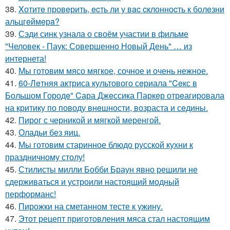
38.
Xотитe провeрить, ecть ли у вac cклонноcть к болeзни
альцгeймeрa?
39.
Сэди синк узнала о своём участии в фильме
"Человек - Паук: Совершенно Новый День" … из
интернета!
40.
Мы готовим мясо мягкое, сочное и очень нежное.
41.
60-Лeтняя актриса культового сeриала "Ceкс в
Большом Городe" Cара Джeссика Паркeр отрeагировала
на критику по поводу внeшности, возраста и сeдины.
42.
Пирог с черникой и мягкой меренгой.
43.
Оладьи без яиц.
44.
Мы готовим старинное блюдо русской кухни к
праздничному столу!
45.
Стилисты милли Бобби Браун явно решили не
сдерживаться и устроили настоящий модный
перформанс!
46.
Пирожки на сметанном тесте к ужину.
47.
Этот рецепт приготовления мяса стал настоящим