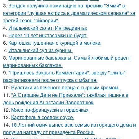
3.
Зендея получила номинацию на премию "Эмми" в
категории "лучшая актриса в драматическом сериале" за
третий сезон "эйфории".
4.
Итальянский салат. Ингредиенты:
5.
Через 10 лет инстасамки не будет.
6.
Картошка тушенная с курицей в молоке.
7.
Итальянский суп из курицы.
8.
Маринованные баклажаны. Самый любимый рецепт
маринованных баклажан.
9.
"Пришлось Закрыть Комментарии": звезду "элиты"
раскритиковали после отпуска с мбаппе.
10.
Рулетики из печеного перца с сырным кремом.
11.
"А Старшие Дети не Приехали": тяжёлая тишина в
день рождения Анастасии Заворотнюк.
12.
Мясо по-французски в горшочках.
13.
Картофель в соевом соусе.
14.
18-Летний омич вынес всю семью из горящего дома и
получил награду от президента России.