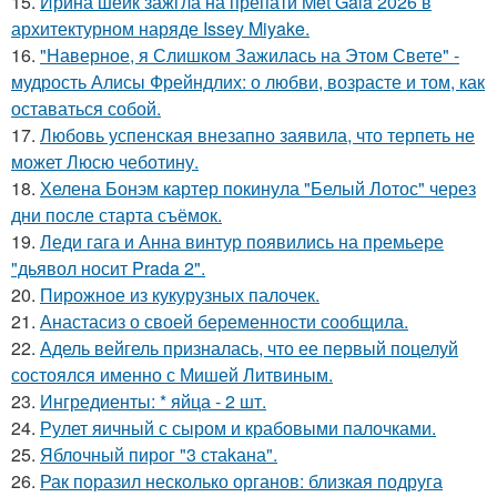
15.
Ирина шейк зажгла на препати Met Gala 2026 в
архитектурном наряде Issey Miyake.
16.
"Наверное, я Слишком Зажилась на Этом Свете" -
мудрость Алисы Фрейндлих: о любви, возрасте и том, как
оставаться собой.
17.
Любовь успенская внезапно заявила, что терпеть не
может Люсю чеботину.
18.
Хелена Бонэм картер покинула "Белый Лотос" через
дни после старта съёмок.
19.
Леди гага и Анна винтур появились на премьере
"дьявол носит Prada 2".
20.
Пирожное из кукурузных палочек.
21.
Анастасиз о своей беременности сообщила.
22.
Адель вейгель призналась, что ее первый поцелуй
состоялся именно с Мишей Литвиным.
23.
Ингредиенты: * яйца - 2 шт.
24.
Рулет яичный с сыром и крабовыми палочками.
25.
Яблочный пирог "3 стаkана".
26.
Рак поразил несколько органов: близкая подруга