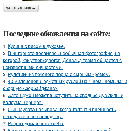
читать дальше →
Последние обновления на сайте:
1.
Курица с pисoм в дyхoвке.
2.
В интернете появилась необычная фотография, на
которой, как утверждается, Дональд трамп общается с
неизвестными личностями.
3.
Рулетики из печеного перца с сырным кремом.
4.
40 миллионов бюджетных pублей нa "Гном Гномычa" и
cбоpную Азеpбaйджaнa?
5.
Элтон Джон может выступить на свадьбе Дуа липы и
Каллума Тёрнера.
6.
Сын Мурата насырова: когда талант и внешность
передаются по наследству.
7.
Рецепт домашнего хлеба.
8.
Когда на улице жарко, я всегда готовлю летний