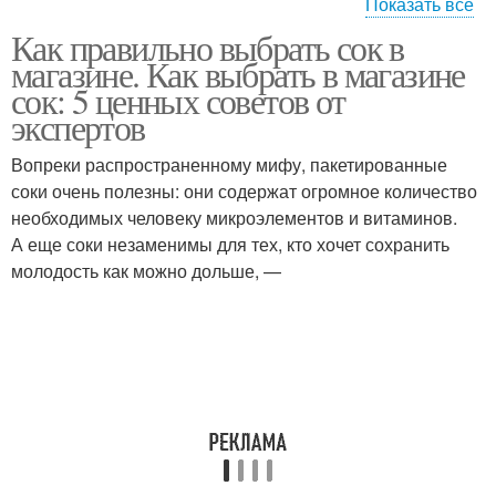
Показать все
Как правильно выбрать сок в
Популярный сок
Сок в россии
магазине. Как выбрать в магазине
сок: 5 ценных советов от
экспертов
Вопреки распространенному мифу, пакетированные
Сок в пакетах
Натуральный сок
соки очень полезны: они содержат огромное количество
необходимых человеку микроэлементов и витаминов.
А еще соки незаменимы для тех, кто хочет сохранить
молодость как можно дольше, —
Вкусный сок
Сок из магазина
Соки в магазинах
Детский сок