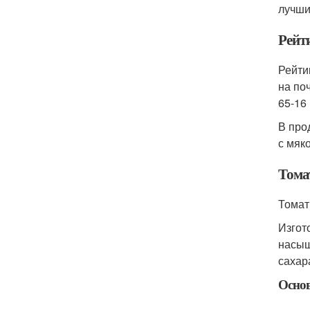
лучши
Рейт
Рейти
на по
65-16 
В про
с мяк
Тома
Томат
Изгот
насыщ
сахар
Осно