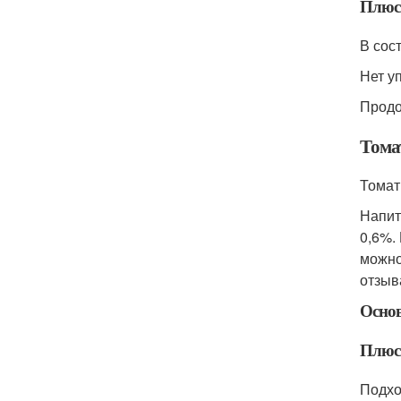
Плюс
В сос
Нет у
Продо
Тома
Томатн
Напит
0,6%.
можно
отзыв
Осно
Плюс
Подхо