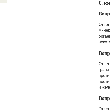
Свя
Вопр
Ответ
минер
орган
некот
Вопр
Ответ
грана
проти
проти
и жел
Вопро
Ответ