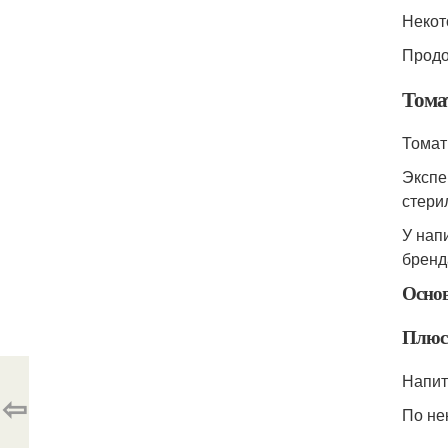
Некот
Продо
Тома
Томат
Экспе
стери
У нап
бренд
Осно
Плюс
Напит
⇦
По не