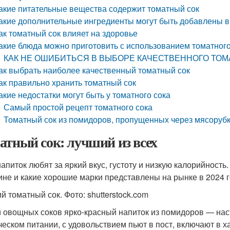
акие питательные вещества содержит томатный сок
акие дополнительные ингредиенты могут быть добавлены в
ак томатный сок влияет на здоровье
акие блюда можно приготовить с использованием томатного
КАК НЕ ОШИБИТЬСЯ В ВЫБОРЕ КАЧЕСТВЕННОГО ТОМ
ак выбрать наиболее качественный томатный сок
ак правильно хранить томатный сок
акие недостатки могут быть у томатного сока
Самый простой рецепт томатного сока
Томатный сок из помидоров, пропущенных через мясоруб
атный сок: лучший из всех
напиток любят за яркий вкус, густоту и низкую калорийность
ине и какие хорошие марки представлены на рынке в 2024 
й томатный сок. Фото: shutterstock.com
 овощных соков ярко-красный напиток из помидоров — наст
ческом питании, с удовольствием пьют в пост, включают в 