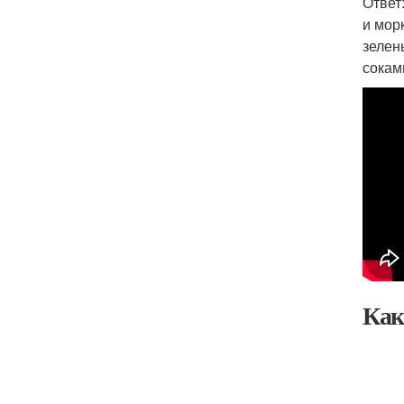
Ответ
и мор
зелен
сокам
Как