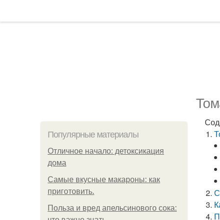
Том
Сод
Т
Популярные материалы
Отличное начало: детоксикация
дома
Самые вкусные макароны: как
приготовить.
С
К
Польза и вред апельсинового сока:
П
что важно знать