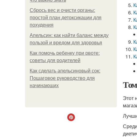
К
Сбрось вес и очисти органы:
К
простой план детоксикации для
К
похудения
К
Апельсин: как найти баланс между
К
пользой и вредом для здоровья
К
Как помочь ребенку при рвоте:
К
советы для родителей
Как сделать апельсиновый сок:
Пошаговое руководство для
Том
начинающих
Этот 
магаз
Лучши
Среди
диети