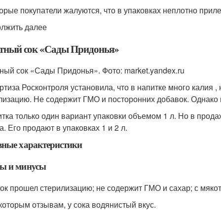
орые покупатели жалуются, что в упаковках неплотно приле
лжить далее
тный сок «Сады Придонья»
ный сок «Сады Придонья». Фото: market.yandex.ru
ртиза Росконтроля установила, что в напитке много калия ,
лизацию. Не содержит ГМО и посторонних добавок. Однако 
итка только один вариант упаковки объемом 1 л. Но в прода
а. Его продают в упаковках 1 и 2 л.
вные характеристики
ы и минусы
ок прошел стерилизацию; не содержит ГМО и сахар; с мяко
которым отзывам, у сока водянистый вкус.