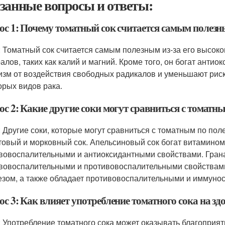
занные вопросы и ответы:
ос 1: Почему томатный сок считается самым полез
: Томатный сок считается самым полезным из-за его высок
алов, таких как калий и магний. Кроме того, он богат анти
изм от воздействия свободных радикалов и уменьшают риск
орых видов рака.
ос 2: Какие другие соки могут сравниться с томатн
: Другие соки, которые могут сравниться с томатным по по
товый и морковный сок. Апельсиновый сок богат витамино
вовоспалительными и антиоксидантными свойствами. Грана
вовоспалительными и противовоспалительными свойствами
езом, а также обладает противовоспалительными и иммун
с 3: Как влияет употребление томатного сока на зд
: Употребление томатного сока может оказывать благоприят