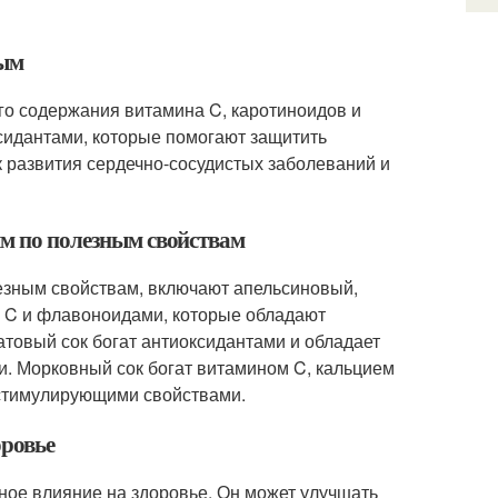
ным
ого содержания витамина C, каротиноидов и
оксидантами, которые помогают защитить
 развития сердечно-сосудистых заболеваний и
ым по полезным свойствам
лезным свойствам, включают апельсиновый,
м C и флавоноидами, которые обладают
товый сок богат антиоксидантами и обладает
. Морковный сок богат витамином C, кальцием
остимулирующими свойствами.
оровье
ное влияние на здоровье. Он может улучшать