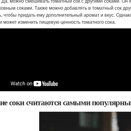
: Да, можно смешивать томатный сок с другими соками. Он
ковным соками. Также можно добавлять в томатный сок други
ь, чтобы придать ему дополнительный аромат и вкус. Однак
и может изменить пищевую ценность томатного сока.
ие соки считаются самыми популярн