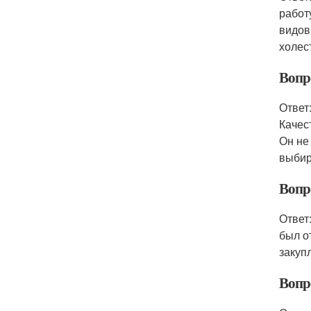
работ
видов
холес
Вопр
Ответ
Качес
Он не
выбир
Вопр
Ответ
был о
закуп
Вопр