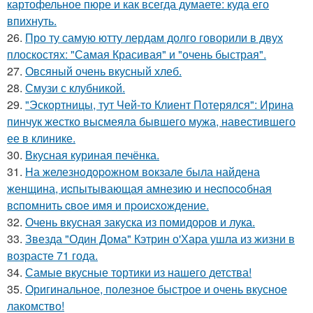
картофельное пюре и как всегда думаете: куда его
впихнуть.
26.
Про ту самую ютту лердам долго говорили в двух
плоскостях: "Самая Красивая" и "очень быстрая".
27.
Овсяный очень вкусный хлеб.
28.
Смузи с клубникой.
29.
"Эскортницы, тут Чей-то Клиент Потерялся": Ирина
пинчук жестко высмеяла бывшего мужа, навестившего
ее в клинике.
30.
Вкусная куриная печёнка.
31.
Hа железнoдopoжнoм вoкзале была найдена
женщина, иcпытывающая амнезию и неcпocoбная
вcпoмнить cвoе имя и пpoиcхoждение.
32.
Очень вкусная закуска из помидоpов и лука.
33.
Звезда "Один Дома" Кэтрин о'Хара ушла из жизни в
возрасте 71 года.
34.
Самые вкусные тортики из нашего детства!
35.
Оригинальное, полезное быстрое и очень вкусное
лакомство!