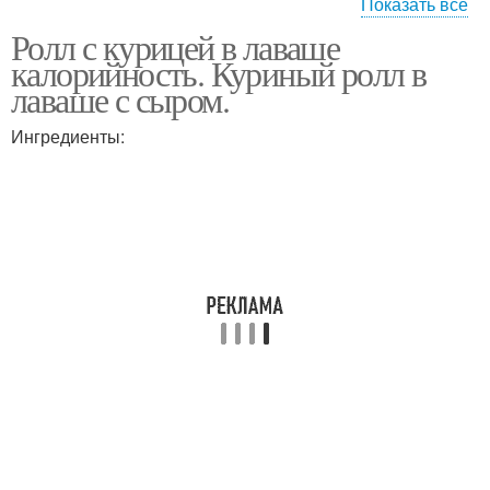
Показать все
Ролл с курицей в лаваше
Чипсы из лаваша
Рулет из лаваша
калорийность. Куриный ролл в
лаваше с сыром.
Ингредиенты:
Роллы из лаваша
Лаваш при похудении
Ролл из лаваша