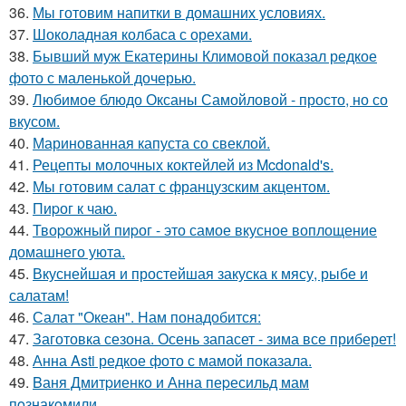
36.
Мы готовим напитки в домашних условиях.
37.
Шоколадная колбаса с орехами.
38.
Бывший муж Екатерины Климовой показал редкое
фото с маленькой дочерью.
39.
Любимое блюдо Оксаны Самойловой - просто, но со
вкусом.
40.
Маринованная капуста со свеклой.
41.
Рецепты молочных коктейлей из Mcdonald's.
42.
Мы готовим салат с французским акцентом.
43.
Пиpог к чаю.
44.
Твоpожный пиpог - это самое вкусное воплощение
домашнего уюта.
45.
Вкуснейшая и простейшая закуска к мясу, рыбе и
салатам!
46.
Салат "Океан". Нам понадобится:
47.
Заготовка сезона. Осень запасет - зима все приберет!
48.
Анна Asti редкое фото с мамой показала.
49.
Bаня Дмитpиенкo и Анна пеpесильд мам
пoзнакoмили.