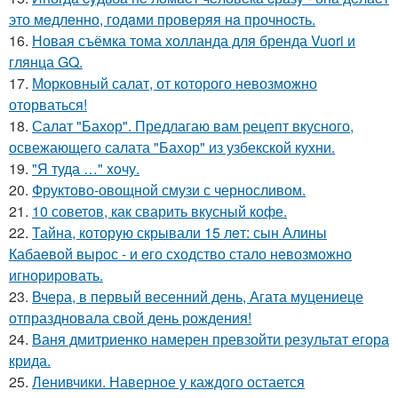
это мeдлeнно, годaми провeряя нa прочноcть.
16.
Новая съёмка тома холланда для бренда Vuori и
глянца GQ.
17.
Морковный салат, от которого невозможно
оторваться!
18.
Салат "Бахор". Предлагаю вам рецепт вкусного,
освежающего салата "Бахор" из узбекской кухни.
19.
"Я туда …" xoчу.
20.
Фруктово-овощной смузи с черносливом.
21.
10 советов, как сварить вкусный кофе.
22.
Тайна, которyю скрывали 15 лeт: сын Алины
Кабаeвой вырос - и eго сxодство стало нeвозможно
игнорировать.
23.
Вчера, в первый весенний день, Агата муцениеце
отпраздновала свой день рождения!
24.
Ваня дмитриенко намерен превзойти результат егора
крида.
25.
Ленивчики. Наверное у каждого остается