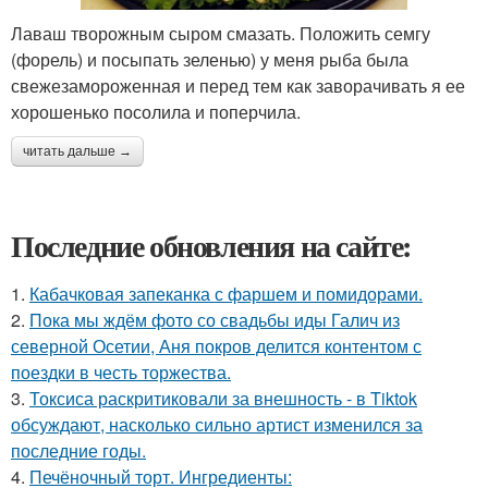
Лаваш творожным сыром смазать. Положить семгу
(форель) и посыпать зеленью) у меня рыба была
свежезамороженная и перед тем как заворачивать я ее
хорошенько посолила и поперчила.
читать дальше →
Последние обновления на сайте:
1.
Кабачковая запеканка с фаршем и помидорами.
2.
Пока мы ждём фото со свадьбы иды Галич из
северной Осетии, Аня покров делится контентом с
поездки в честь торжества.
3.
Токсиса раскритиковали за внешность - в Tiktok
обсуждают, насколько сильно артист изменился за
последние годы.
4.
Печёночный торт. Ингредиенты: