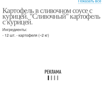
Показать все
Картофель в сливочном соусе с
Курица с картошкой
Курица с овощами
курицей. "Сливочный" картофель
с курицей.
Ингредиенты:
Курица в сливочном
- 12 шт. - картофеля (~2 кг)
Ножки с картошкой
соусе
Картошка в сливочном
Картошка в
соусе
мультиварке
Вкусная картошка
Картошка с мясом