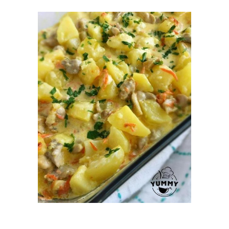
Жареная картошка
Картошка в мундире
Картошка со сметаной
Картошки со сметаной
Запеканка из курицы
Блюда из курицы
Курица с сырной
Запеченная курица
шапкой