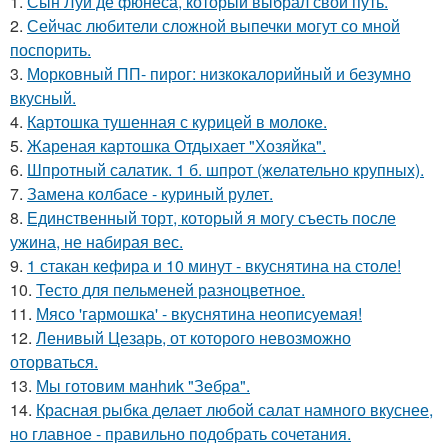
1.
Сын Луи де фюнеса, который выбрал свой путь.
2.
Сейчас любители сложной выпечки могут со мной
поспорить.
3.
Морковный ПП- пирог: низкокалорийный и безумно
вкусный.
4.
Картошка тушенная с курицей в молоке.
5.
Жареная картошка Отдыхает "Хозяйка".
6.
Шпротный салатик. 1 б. шпрот (желательно крупных).
7.
Замена колбасе - куриный рулет.
8.
Единственный торт, который я могу съесть после
ужина, не набирая вес.
9.
1 стакан кефира и 10 минут - вкуснятина на столе!
10.
Тесто для пельменей разноцветное.
11.
Мясо 'гармошка' - вкуснятина неописуемая!
12.
Ленивый Цезарь, от которого невозможно
оторваться.
13.
Мы готовим мaнhиk "Зeбpa".
14.
Красная рыбка делает любой салат намного вкуснее,
но главное - правильно подобрать сочетания.