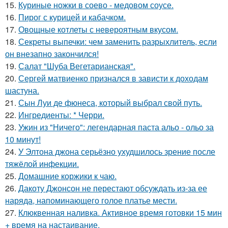
15.
Куриные ножки в соево - медовом соусе.
16.
Пирог с курицей и кабачком.
17.
Овощные котлеты с невероятным вкусом.
18.
Секреты выпечки: чем заменить разрыхлитель, если
он внезапно закончился!
19.
Салат "Шуба Вегетарианская".
20.
Сергей матвиенко признался в зависти к доходам
шастуна.
21.
Сын Луи де фюнеса, который выбрал свой путь.
22.
Ингредиенты: * Черри.
23.
Ужин из "Ничего": легендарная паста альо - ольо за
10 минут!
24.
У Элтона джона серьёзно ухудшилось зрение после
тяжёлой инфекции.
25.
Домашние коржики к чаю.
26.
Дакоту Джонсон не перестают обсуждать из-за ее
наряда, напоминающего голое платье мести.
27.
Клюквенная наливка. Активное время готовки 15 мин
+ время на настаивание.