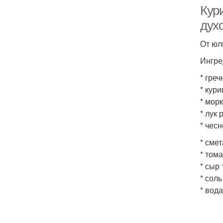
Кури
духо
От юл
Ингре
* греч
* кури
* морк
* лук 
* чесн
* смет
* тома
* сыр 
* соль
* вода