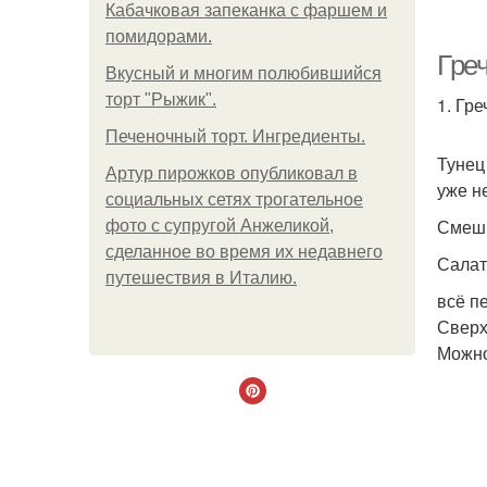
Кабачковая запеканка с фаршем и
помидорами.
Гре
Вкусный и многим полюбившийся
торт "Рыжик".
1. Гр
Печеночный торт. Ингредиенты.
Тунец
Артур пирожков опубликовал в
уже н
социальных сетях трогательное
Смеши
фото с супругой Анжеликой,
сделанное во время их недавнего
Салат
путешествия в Италию.
всё п
Сверх
Можно