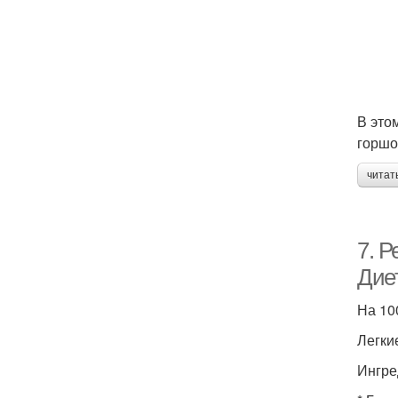
В это
горшо
читат
7. Р
Диет
На 100
Легкие
Ингре