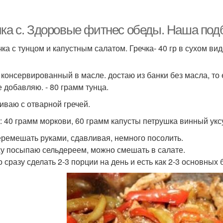
чка с. Здоровые фитнес обеды. Наша под
ечка с тунцом и капустным салатом. Гречка- 40 гр в сухом ви
 консервированный в масле. достаю из банки без масла, то 
е добавляю. - 80 грамм тунца.
ваю с отварной гречей.
: 40 грамм моркови, 60 грамм капусты петрушка винный уксу
еремешать руками, сдавливая, немного посолить.
у посыпаю сельдереем, можно смешать в салате.
 сразу сделать 2-3 порции на день и есть как 2-3 основных