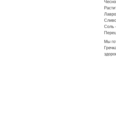
Чеснок
Расти
Лавро
Сливо
Соль -
Перец
Мы го
Гречк
здоро