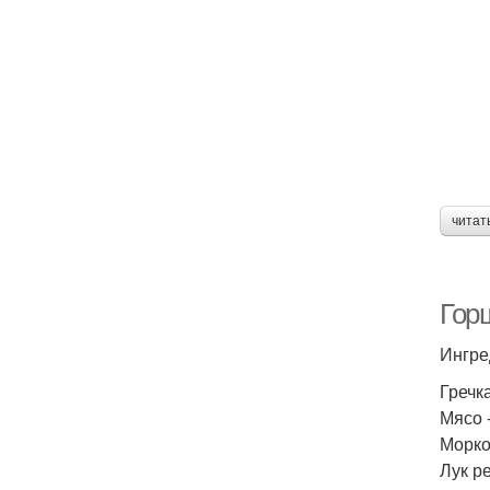
читат
Горш
Ингре
Гречка
Мясо -
Морков
Лук ре