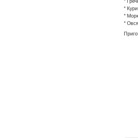
* Греч
* Кури
* Морк
* Овся
Приго