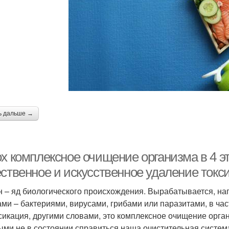
ь дальше →
x комплексное очищение организма в 4 эт
ственное и искусственное удаление токси
н – яд биологического происхождения. Вырабатывается, н
ами – бактериями, вирусами, грибами или паразитами, в час
сикация, другими словами, это комплексное очищение органи
ыми не в состоянии справиться наша очистительная систем