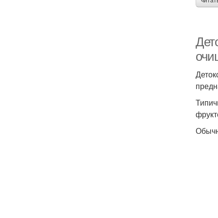
читат
Дет
очи
Деток
предн
Типич
фрукт
Обычн