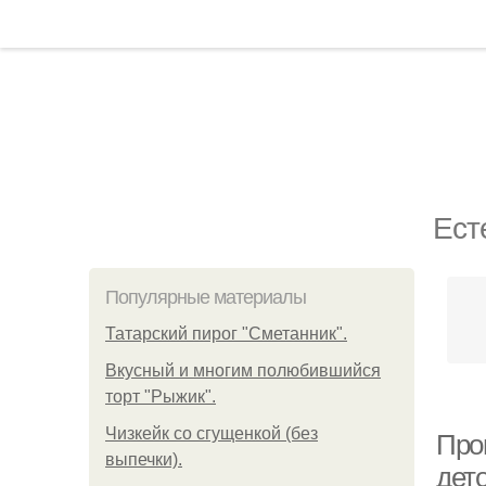
Ест
Популярные материалы
Татарский пирог "Сметанник".
Вкусный и многим полюбившийся
торт "Рыжик".
Чизкейк со сгущенкой (без
Про
выпечки).
дет