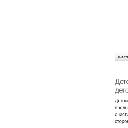
читат
Дет
дет
Деток
вредн
очист
сторо