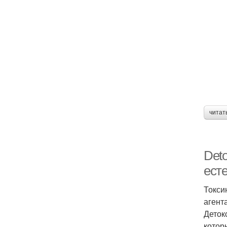
читат
Deto
есте
Токси
агент
Деток
котор