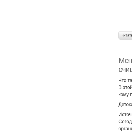
читат
Мен
очи
Что т
В это
кому 
Деток
Источ
Сегод
орган