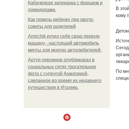
Кабачковая запеканка с фаршем и
В это
помидорами.
кому 
Как помочь ребенку при рвоте:
советы для родителей
Деток
Amirchik купил себе свою первую
Источ
машину - настоящий автомобиль
Сегод
мечты для многих автолюбителей.
орган
Артур пирожков опубликовал в
лекар
социальных сетях трогательное
По мн
фото с супругой Анжеликой,
специ
сделанное во время их недавнего
путешествия в Италию.