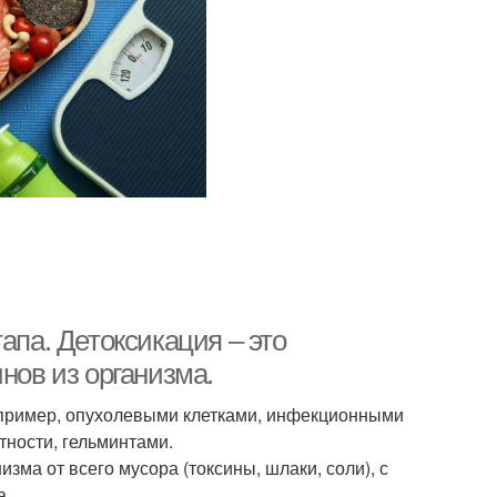
апа. Детоксикация – это
нов из организма.
апример, опухолевыми клетками, инфекционными
тности, гельминтами.
зма от всего мусора (токсины, шлаки, соли), с
а.