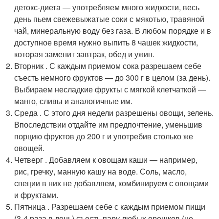
детокс-диета — употребляем много жидкости, весь
день пьем свежевыжатые соки с мякотью, травяной
чай, минеральную воду без газа. В любом порядке и в
доступное время нужно выпить 8 чашек жидкости,
которая заменит завтрак, обед и ужин.
Вторник . С каждым приемом сока разрешаем себе
съесть немного фруктов — до 300 г в целом (за день).
Выбираем несладкие фрукты с мягкой клетчаткой —
манго, сливы и аналогичные им.
Среда . С этого дня недели разрешены овощи, зелень.
Впоследствии отдайте им предпочтение, уменьшив
порцию фруктов до 200 г и употребив столько же
овощей.
Четверг . Добавляем к овощам каши — например,
рис, гречку, манную кашу на воде. Соль, масло,
специи в них не добавляем, комбинируем с овощами
и фруктами.
Пятница . Разрешаем себе с каждым приемом пищи
(3-4 раза в день) съесть пару любых орешков (не