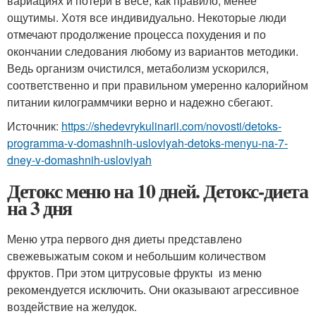
вариациях и потери в весе, как правило, менее
ощутимы. Хотя все индивидуально. Некоторые люди
отмечают продолжение процесса похудения и по
окончании следования любому из вариантов методики.
Ведь организм очистился, метаболизм ускорился,
соответственно и при правильном умеренно калорийном
питании килограммчики верно и надежно сбегают.
Источник:
https://shedevrykulinarii.com/novosti/detoks-
programma-v-domashnih-usloviyah-detoks-menyu-na-7-
dney-v-domashnih-usloviyah
Детокс меню на 10 дней. Детокс-диета
на 3 дня
Меню утра первого дня диеты представлено
свежевыжатым соком и небольшим количеством
фруктов. При этом цитрусовые фрукты из меню
рекомендуется исключить. Они оказывают агрессивное
воздействие на желудок.