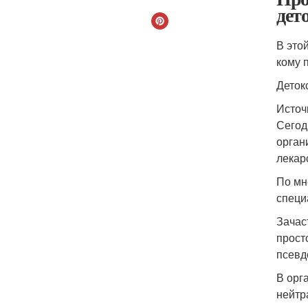
дет
В это
кому 
Деток
Источ
Сегод
орган
лекар
По мн
специ
Зачас
прост
псевд
В орг
нейтр