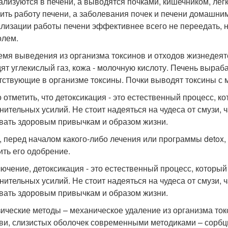
ализуются в печени, а выводятся почками, кишечником, легк
ить работу печени, а заболевания почек и печени домашни
лизации работы печени эффективнее всего не переедать, н
олем.
емя выведения из организма токсинов и отходов жизнедеят
ят углекислый газ, кожа - молочную кислоту. Печень выра
тствующие в организме токсины. Почки выводят токсины с 
 отметить, что детоксикация - это естественный процесс, к
нительных усилий. Не стоит надеяться на чудеса от смузи, 
вать здоровым привычкам и образом жизни.
, перед началом какого-либо лечения или программы detox,
ить его одобрение.
лючение, детоксикация - это естественный процесс, который
нительных усилий. Не стоит надеяться на чудеса от смузи, 
вать здоровым привычкам и образом жизни.
ические методы – механическое удаление из организма ток
ви, слизистых оболочек современными методиками – сор