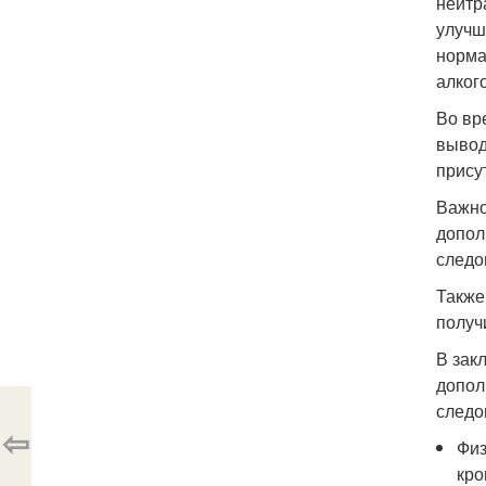
нейтр
улучш
норма
алког
Во вр
вывод
прису
Важно
допол
следо
Также
получ
В зак
допол
следо
⇦
Физ
кро