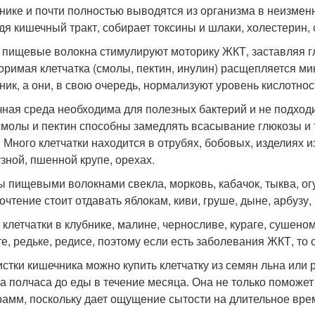
нике и почти полностью выводятся из организма в неизменн
дя кишечный тракт, собирает токсины и шлаки, холестерин,
 пищевые волокна стимулируют моторику ЖКТ, заставляя г
оримая клетчатка (смолы, пектин, инулин) расщепляется 
ник, а они, в свою очередь, нормализуют уровень кислотнос
ная среда необходима для полезных бактерий и не подход
 смолы и пектин способны замедлять всасывание глюкозы и
. Много клетчатки находится в отрубях, бобовых, изделиях и
узной, пшенной крупе, орехах.
ы пищевыми волокнами свекла, морковь, кабачок, тыква, ог
очтение стоит отдавать яблокам, киви, груше, дыне, арбузу,
 клетчатки в клубнике, малине, черносливе, кураге, сушен
те, редьке, редисе, поэтому если есть заболевания ЖКТ, то 
истки кишечника можно купить клетчатку из семян льна или 
за полчаса до еды в течение месяца. Она не только поможет
рамм, поскольку дает ощущение сытости на длительное вре