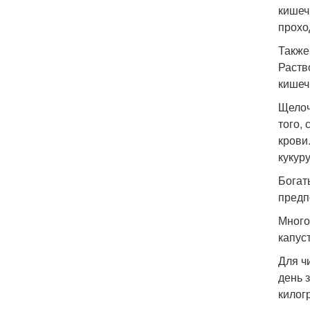
кишеч
прохо
Также
Раств
кишеч
Щелоч
того,
крови
кукур
Богат
предп
Много
капус
Для ч
день 
килог