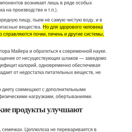
омпонентов возникает лишь в ряде особых
а на производстве и т.п.).
редную пищу, пьем не самую чистую воду, и в
 опасные вещества.
Но для здорового человека
справляются почки, печень и другие системы,
ктора Майера и обратиться к современной науке.
 очищение от несуществующих шлаков — заведомо
 дефицит калорий, одновременно обеспечивая
адает от недостатка питательных веществ, не
ую диету совмещают с дополнительными
изическими нагрузками, обертываниями.
акие продукты улучшают
х, семечках. Целлюлоза не переваривается в