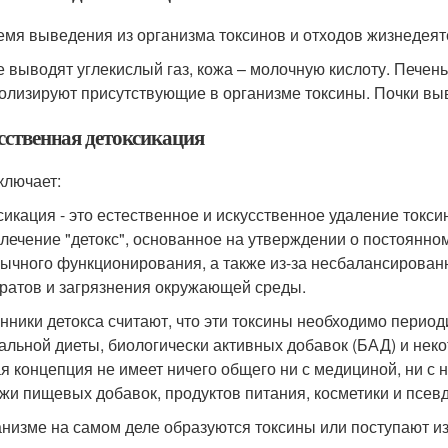
емя выведения из организма токсинов и отходов жизнедея
е выводят углекислый газ, кожа – молочную кислоту. Пече
олизируют присутствующие в организме токсины. Почки выв
сственная детоксикация
ключает:
сикация - это естественное и искусственное удаление токс
 лечение "детокс", основанное на утверждении о постоянно
бычного функционирования, а также из-за несбалансирован
ратов и загрязнения окружающей среды.
нники детокса считают, что эти токсины необходимо период
альной диеты, биологически активных добавок (БАД) и неко
я концепция не имеет ничего общего ни с медициной, ни с 
жи пищевых добавок, продуктов питания, косметики и псев
анизме на самом деле образуются токсины или поступают и