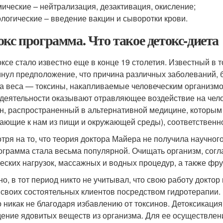
ические – нейтрализация, дезактивация, окисление;
логические – введение вакцин и сыворотки крови.
окс программа. Что такое детокс-диета
оксе стало известно еще в конце 19 столетия. Известный в 
нул предположение, что причина различных заболеваний, 
а веса — токсины, накапливаемые человеческим организмо
деятельности оказывают отравляющее воздействие на чело
н, распространенный в альтернативной медицине, которым
ающие к нам из пищи и окружающей среды), соответственно
тря на то, что теория доктора Майера не получила научно
ограмма стала весьма популярной. Очищать организм, согл
еских нагрузок, массажных и водных процедур, а также фр
но, в тот период никто не учитывал, что свою работу доктор
 своих состоятельных клиентов посредством гидротерапии.
о никак не благодаря избавлению от токсинов. Детоксикац
ение ядовитых веществ из организма. Для ее осуществлен