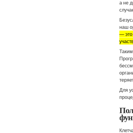
а не 
случа
Безус
наш о
— это
участ
Таким
Прогр
бессм
орган
теряе
Для у
проце
Пол
фун
Клетч