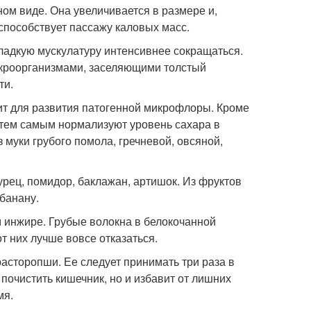
ом виде. Она увеличивается в размере и,
 способствует пассажу каловых масс.
ладкую мускулатуру интенсивнее сокращаться.
микроорганизмами, заселяющими толстый
ти.
ит для развития патогенной микрофлоры. Кроме
 тем самым нормализуют уровень сахара в
з муки грубого помола, гречневой, овсяной,
урец, помидор, баклажан, артишок. Из фруктов
 банану.
ом инжире. Грубые волокна в белокочанной
от них лучше вовсе отказаться.
расторопши. Ее следует принимать три раза в
 почистить кишечник, но и избавит от лишних
мя.