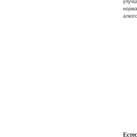
улучш
норма
алког
Есте