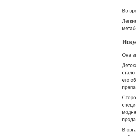
Во вр
Легки
метаб
Иску
Она в
Деток
стало
его о
препа
Сторо
специ
модна
прода
В орг