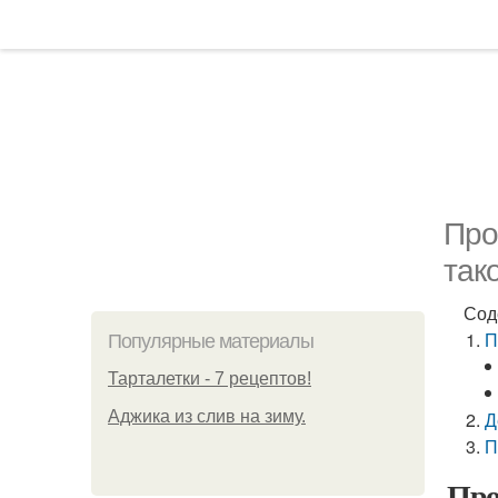
Про
так
Сод
П
Популярные материалы
Тарталетки - 7 рецептов!
Аджика из слив на зиму.
Д
П
Про