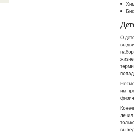
Хим
Био
Дет
О дет
выдви
набор
жизне
терми
попад
Несмо
им пр
физич
Конеч
лечил
тольк
вывед