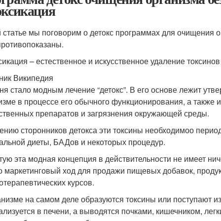
оксикация
й статье мы поговорим о детокс программах для очищения ор
противопоказаны.
сикация – естественное и искусственное удаление токсинов
ник Википедия
ня стало модным лечение “детокс”. В его основе лежит утв
изме в процессе его обычного функционирования, а также 
ственных препаратов и загрязнения окружающей среды.
ению сторонников детокса эти токсины необходимоо период
альной диеты, БАДов и некоторых процедур.
тую эта модная концепция в действительности не имеет ниче
о маркетинговый ход для продажи пищевых добавок, продукт
отерапевтических курсов.
анизме на самом деле образуются токсины или поступают и
ализуется в печени, а выводятся почками, кишечником, легки