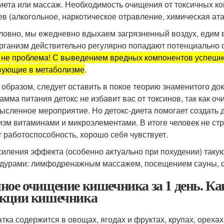
диета или массаж. Необходимость очищения от токсичных к
ев (алкогольное, наркотическое отравление, химическая атак
ловно, мы ежедневно вдыхаем загрязненный воздух, едим в
рганизм действительно регулярно попадают потенциально
 не проблема! С выведением вредных компонентов успешно 
вующие в метаболизме
.
 образом, следует оставить в покое теорию знаменитого до
амма питания детокс не избавит вас от токсинов, так как
ысленное мероприятие. Но детокс-диета помогает создать
изм витаминами и микроэлементами. В итоге человек не стр
т работоспособность, хорошо себя чувствует.
силения эффекта (особенно актуально при похудении) так
дурами: лимфодренажным массажем, посещением сауны, ф
ное очищение кишечника за 1 день. К
кции кишечника
атка содержится в овощах, ягодах и фруктах, крупах, ореха