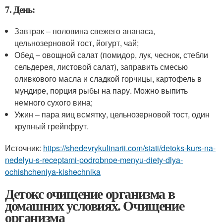
7. День:
Завтрак – половина свежего ананаса,
цельнозерновой тост, йогурт, чай;
Обед – овощной салат (помидор, лук, чеснок, стебли
сельдерея, листовой салат), заправить смесью
оливкового масла и сладкой горчицы, картофель в
мундире, порция рыбы на пару. Можно выпить
немного сухого вина;
Ужин – пара яиц всмятку, цельнозерновой тост, один
крупный грейпфрут.
Источник:
https://shedevrykulinarii.com/stati/detoks-kurs-na-
nedelyu-s-receptami-podrobnoe-menyu-diety-dlya-
ochishcheniya-kishechnika
Детокс очищение организма в
домашних условиях. Очищение
организма