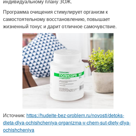
индивидуальному плану ЗОЖ.
Программа очищения стимулирует организм к
самостоятельному восстановлению, повышает
жизненный тонус и дарит отличное самочувствие.
Источник:
https://hudeite-bez-problem.ru/novosti/detoks-
dieta-dlya-ochishcheniya-organizma-v-chem-sut-diety-dlya-
ochishcheniya