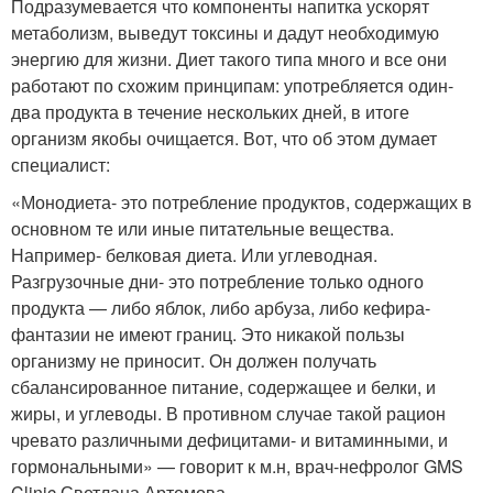
Подразумевается что компоненты напитка ускорят
метаболизм, выведут токсины и дадут необходимую
энергию для жизни. Диет такого типа много и все они
работают по схожим принципам: употребляется один-
два продукта в течение нескольких дней, в итоге
организм якобы очищается. Вот, что об этом думает
специалист:
«Монодиета- это потребление продуктов, содержащих в
основном те или иные питательные вещества.
Например- белковая диета. Или углеводная.
Разгрузочные дни- это потребление только одного
продукта — либо яблок, либо арбуза, либо кефира-
фантазии не имеют границ. Это никакой пользы
организму не приносит. Он должен получать
сбалансированное питание, содержащее и белки, и
жиры, и углеводы. В противном случае такой рацион
чревато различными дефицитами- и витаминными, и
гормональными» — говорит к м.н, врач-нефролог GMS
Clinic Светлана Артемова .