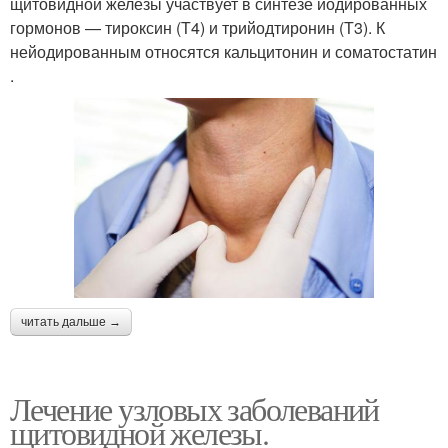
щитовидной железы участвует в синтезе йодированных
гормонов — тироксин (Т4) и трийодтиронин (Т3). К
нейодированным относятся кальцитонин и соматостатин
.
читать дальше →
Лечение узловых заболеваний
щитовидной железы.