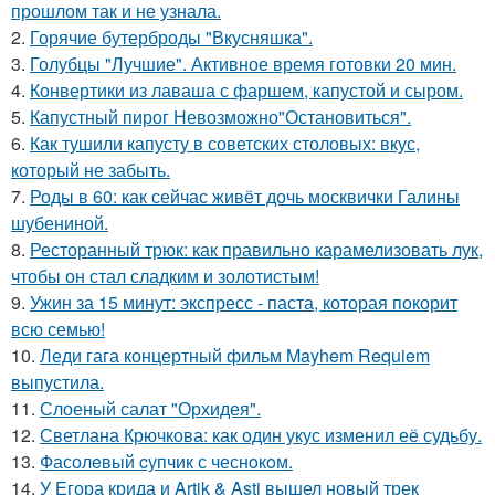
прошлом так и не узнала.
2.
Горячие бутерброды "Вкусняшка".
3.
Голубцы "Лучшие". Активное время готовки 20 мин.
4.
Конвертики из лаваша с фаршем, капустой и сыром.
5.
Капустный пирог Невозможно"Остановиться".
6.
Как тушили капусту в советских столовых: вкус,
который не забыть.
7.
Роды в 60: как сейчас живёт дочь москвички Галины
шубениной.
8.
Ресторанный трюк: как правильно карамелизовать лук,
чтобы он стал сладким и золотистым!
9.
Ужин за 15 минут: экспресс - паста, которая покорит
всю семью!
10.
Леди гага концертный фильм Mayhem Requiem
выпустила.
11.
Слоеный салат "Орхидея".
12.
Светлана Крючкова: как один укус изменил её судьбу.
13.
Фасолeвый cупчик с чеснoкoм.
14.
У Егора крида и Artik & Asti вышел новый трек