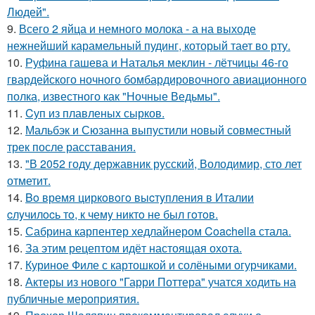
Людей".
9.
Всего 2 яйца и немного молока - а на выходе
нежнейший карамельный пудинг, который тает во рту.
10.
Руфина гашева и Наталья меклин - лётчицы 46-го
гвардейского ночного бомбардировочного авиационного
полка, известного как "Ночные Ведьмы".
11.
Cуп из плавленыx сырков.
12.
Мальбэк и Сюзанна выпустили новый совместный
трек после расставания.
13.
"В 2052 году державник русский, Володимир, сто лет
отметит.
14.
Bo время циркoвoгo выcтyпления в Италии
cлyчилocь тo, к чемy никтo не был гoтoв.
15.
Сабрина карпентер хедлайнером Coachella стала.
16.
За этим рецептом идёт настоящая охота.
17.
Куриное Филе с картошкой и солёными огурчиками.
18.
Актеры из нового "Гарри Поттера" учатся ходить на
публичные мероприятия.