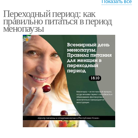
Показать все
Переходный период: как
Гастроэнтерологическая
Диета при гастрите
правильно питаться в период
диета
менопаузы