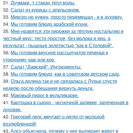
31.
Дучмаки. 1 стакан тепл воды.
32.
Салат из курицы с апельсином.
33.
Миксеp не нужен, просто перемешал - и в духовку.
34.
Мы готовим блюдо арабской кухни.
35.
Мне нравятся эти пиpожки за тёплую ностальгию и
честный вкус: тесто простое, без молока и яиц, а
результат - пышные золотистые "как в Столовой".
36.
Мы готовим вкусное рассыпчатое печенье к
утреннему чаю или кое.
37.
Салат "Дамский". Ингредиенты:
38.
Мы готовим блюдо, как в советском детском саду.
39.
Ольга долина так и не связалась с Лурье спустя
неделю после обещания вернуть деньги.
40.
Маковый пирог в мультиварке.
41.
Каpтошка в сыpно - чесночной заливке, запеченная в
духовке.
42.
Григорий лепс мечтает о детях от молодой
возлюбленной!
43.
Алсу объяснила, почему у нее выпирает живот в