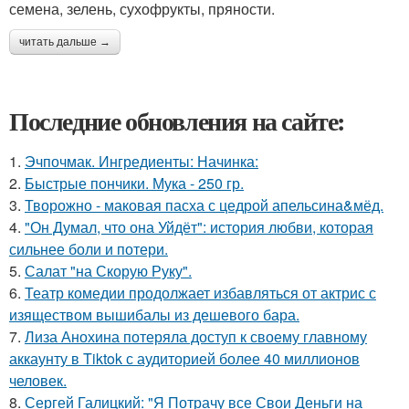
семена, зелень, сухофрукты, пряности.
читать дальше →
Последние обновления на сайте:
1.
Эчпочмак. Ингредиенты: Начинка:
2.
Быстрые пончики. Мука - 250 гр.
3.
Творожно - маковая пасха с цедрой апельсина&мёд.
4.
"Он Думал, что она Уйдёт": история любви, которая
сильнее боли и потери.
5.
Салат "на Скорую Руку".
6.
Театр комедии продолжает избавляться от актрис с
изяществом вышибалы из дешевого бара.
7.
Лиза Анохина потеряла доступ к своему главному
аккаунту в Tiktok с аудиторией более 40 миллионов
человек.
8.
Сергей Галицкий: "Я Потрачу все Свои Деньги на