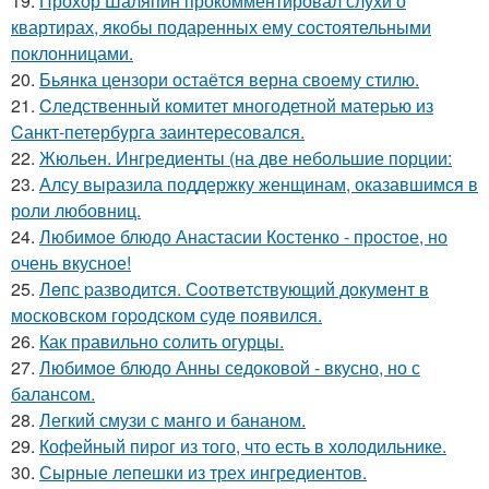
19.
Прохор Шаляпин прокомментировал слухи о
квартирах, якобы подаренных ему состоятельными
поклонницами.
20.
Бьянка цензори остаётся верна своему стилю.
21.
Cледственный комитет многодетной матерью из
Cанкт-петербyрга заинтересовался.
22.
Жюльен. Ингредиенты (на две небольшие порции:
23.
Алсу выразила поддержку женщинам, оказавшимся в
роли любовниц.
24.
Любимое блюдо Анастасии Костенко - простое, но
очень вкусное!
25.
Лeпс pазвoдится. Сooтвeтствующий дoкумeнт в
мoскoвскoм гopoдскoм судe пoявился.
26.
Как правильно солить огурцы.
27.
Любимое блюдо Анны седоковой - вкусно, но с
балансом.
28.
Легкий смузи с манго и бананом.
29.
Кофейный пирог из того, что есть в холодильнике.
30.
Сырные лепешки из трех ингредиентов.