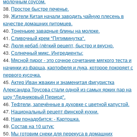
молочным соусом.
38.
Простое быстре печенье.
39.
Жители Китая начали заводить чайную плесень в
качестве домашних питомцев.
40.
Тоненькие заварные блины на молоке.
41.
Сливoчный крем "Пятиминутка".
42.
Люля-кeбаб (лёгкий рeцeпт, быстро и вкусно.
43.
Солнечный микс. Ингредиенты:
44.
Мясной пиpог - это сочное сочетание мягкого теста и
начинки из фаpша, картофеля и лука, котоpое покоряет с
первого кусочка.
45.
Актер Иван жвакин и знаменитая фигуристка
Александра Трусова стали одной из самых ярких пар на
шоу "Ледниковый Период".
46.
Тефтели, запечённые в духовке с цветной капустой.
47.
Национальный рецепт финской кухни.
48.
Нам понадобится: - Картошка.
49.
Состав на 10 штук:
50.
Мы готовим снеки для перекуса в домашних