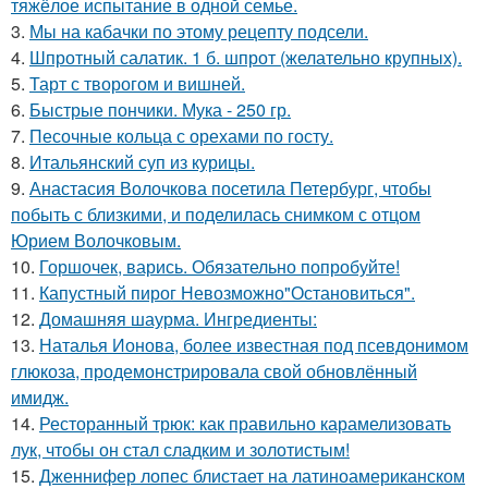
тяжёлое испытание в одной семье.
3.
Мы на кабачки по этому рецепту подсели.
4.
Шпротный салатик. 1 б. шпрот (желательно крупных).
5.
Тарт с творогом и вишней.
6.
Быстрые пончики. Мука - 250 гр.
7.
Песочные кольца с орехами по госту.
8.
Итальянский суп из курицы.
9.
Анастасия Волочкова посетила Петербург, чтобы
побыть с близкими, и поделилась снимком с отцом
Юрием Волочковым.
10.
Горшочек, варись. Обязательно попробуйте!
11.
Капустный пирог Невозможно"Остановиться".
12.
Домашняя шаурма. Ингредиенты:
13.
Наталья Ионова, более известная под псевдонимом
глюкоза, продемонстрировала свой обновлённый
имидж.
14.
Ресторанный трюк: как правильно карамелизовать
лук, чтобы он стал сладким и золотистым!
15.
Дженнифер лопес блистает на латиноамериканском