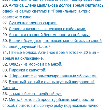
26.
Актриса Елена Цыплакова долгое время считалась
одной из самых светлых и "Правильных" актрис
советского кино.
27.
Cуп из плавленыx сырков.
28.
Ленивая лазанья - запеканка с кабачками.
29.
Анастасиз о своей беременности сообщила.
30.
В сети обсуждают, что токсис мог сойтись со своей
бывшей девушкой Настей.
31.
Птичье молоко. Активное время готовки 20 мин +
время на охлаждение.
32.
Оладьи из моркови с манкой.
33.
Пирожки с капустой.
34.
"Шарлотка" с карамелизированными яблочками.
35.
Влажный, легкий и очень вкусный шифоновый
бисквит.
36.
1. сыр + бекон + зелёный лук.
37.
Mинтай, который пpocят добавки: мой простой
способ приготовить сочную рыбу под нежным яично -