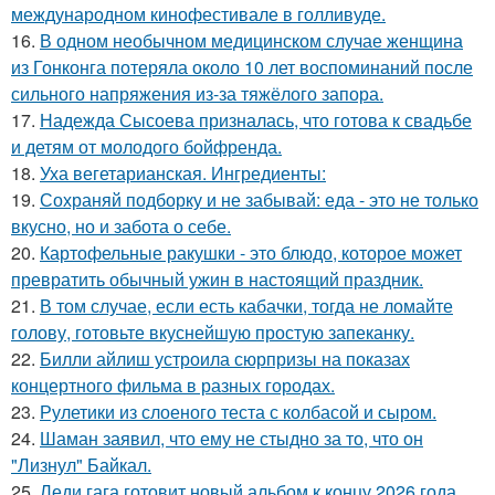
международном кинофестивале в голливуде.
16.
В одном необычном медицинском случае женщина
из Гонконга потеряла около 10 лет воспоминаний после
сильного напряжения из-за тяжёлого запора.
17.
Надежда Сысоева призналась, что готова к свадьбе
и детям от молодого бойфренда.
18.
Уха вегетарианская. Ингредиенты:
19.
Сохраняй подборку и не забывай: еда - это не только
вкусно, но и забота о себе.
20.
Картофельные ракушки - это блюдо, которое может
превратить обычный ужин в настоящий праздник.
21.
В том случае, если есть кабачки, тогда не ломайте
голову, готовьте вкуснейшую простую запеканку.
22.
Билли айлиш устроила сюрпризы на показах
концертного фильма в разных городах.
23.
Рулетики из слоеного теста с колбасой и сыром.
24.
Шаман заявил, что ему не стыдно за то, что он
"Лизнул" Байкал.
25.
Леди гага готовит новый альбом к концу 2026 года.