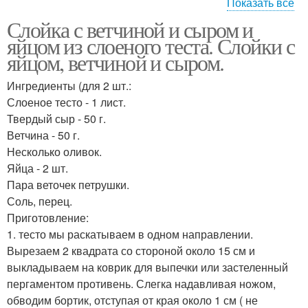
Показать все
Слойка с ветчиной и сыром и
Слойки с ветчиной
Закусочные булочки
яйцом из слоеного теста. Слойки с
яйцом, ветчиной и сыром.
Ингредиенты (для 2 шт.:
Ветчина из слоеного
Слоеное тесто - 1 лист.
Булочки с сыром
теста
Твердый сыр - 50 г.
Ветчина - 50 г.
Несколько оливок.
Яйца - 2 шт.
Булочки-улитки с
Слоёные булочки
Пара веточек петрушки.
ветчиной
Соль, перец.
Приготовление:
1. тесто мы раскатываем в одном направлении.
Булочки из слоеного
Вырезаем 2 квадрата со стороной около 15 см и
теста
выкладываем на коврик для выпечки или застеленный
пергаментом противень. Слегка надавливая ножом,
обводим бортик, отступая от края около 1 см ( не