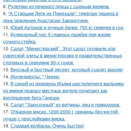
8.
Рулетики из печеного перца с сырным кремом.
9.
"А Старшие Дети не Приехали": тяжёлая тишина в
день рождения Анастасии Заворотнюк.
10.
Юрий Антонов и ручные белки: 750 кг семечек в год.
11.
Кулинарный гид: 5 главных ошибок при жарке
сочного стейка.
12.
Салат "Министерский". Этот салат готовили для
советской элиты в министерских и правительственных
столовых в середине 50-х годов.
13.
Вкусный и быстрый десерт, который съедят махом!
14.
Ингредиенты: * Черри.
15.
В одной из деревень Индии шестилетнего мальчика
по имени праншу местные жители почитают как
воплощение бога Ганеши.
16.
Салат "Закусочный" из ветчины, яиц и помидоров.
17.
Отварное мяско. 1200-2000 г свинины без костей,
лучше с прослойками жирка.
18.
Сладкая колбаска. Очень быстро!