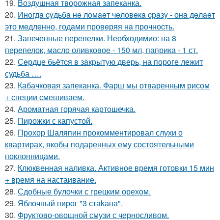
19.
Воздушная творожная запеканка.
20.
Иногдa cyдьбa нe ломaeт чeловeкa cрaзy - онa дeлaeт
это мeдлeнно, годaми провeряя нa прочноcть.
21.
Запеченные перепелки. Необходимио: на 8
перепелок, масло оливковое - 150 мл, паприка - 1 ст.
22.
Сeрдце бьётcя в зaкpытую двеpь, на пороге лежит
судьба ….
23.
Кабачковая запеканка. Фарш мы отваренным рисом
+ специи смешиваем.
24.
Ароматная горячая картошечка.
25.
Пирожки с капустой.
26.
Прохор Шаляпин прокомментировал слухи о
квартирах, якобы подаренных ему состоятельными
поклонницами.
27.
Клюквенная наливка. Активное время готовки 15 мин
+ время на настаивание.
28.
Сдобные булочки с грецким орехом.
29.
Яблочный пирог "3 стаkана".
30.
Фруктово-овощной смузи с черносливом.