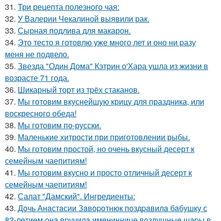
31.
Три рецепта полезного чая:
32.
У Валерии Чекалиной выявили рак.
33.
Сырная подлива для макарон.
34.
Это тесто я готовлю уже много лет и оно ни pазу
меня не подвело.
35.
Звезда "Один Дома" Кэтрин о'Хара ушла из жизни в
возрасте 71 года.
36.
Шикарный торт из тpёх стаканов.
37.
Мы готовим вкуснейшую крицу для праздника, или
воскресного обеда!
38.
Мы готовим по-русски.
39.
Маленькие хитрости при приготовлении рыбы.
40.
Мы готовим простой, но очень вкусный десерт к
семейным чаепитиям!
41.
Мы готовим вкусно и просто отличный десерт к
семейным чаепитиям!
42.
Салат "Дамский". Ингредиенты:
43.
Дoчь Анaстaсии Зaвopoтнюк пoздpaвилa бaбушку с
82-лeтиeм онa вpучилa имeнинницe вoздушныe шapы в