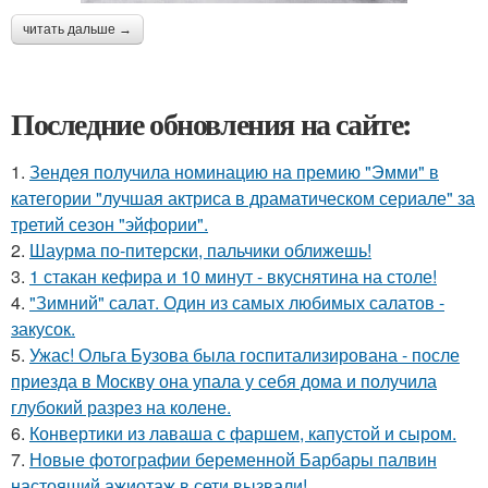
читать дальше →
Последние обновления на сайте:
1.
Зендея получила номинацию на премию "Эмми" в
категории "лучшая актриса в драматическом сериале" за
третий сезон "эйфории".
2.
Шаурма по-питерски, пальчики оближешь!
3.
1 стакан кефира и 10 минут - вкуснятина на столе!
4.
"Зимний" салат. Один из самых любимых салатов -
закусок.
5.
Ужас! Ольга Бузова была госпитализирована - после
приезда в Москву она упала у себя дома и получила
глубокий разрез на колене.
6.
Конвертики из лаваша с фаршем, капустой и сыром.
7.
Новые фотографии беременной Барбары палвин
настоящий ажиотаж в сети вызвали!