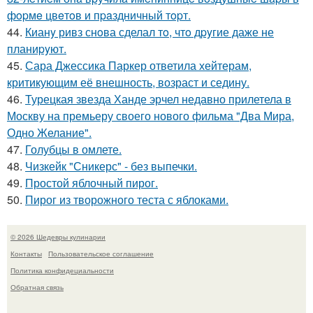
фopмe цвeтoв и пpaздничный тopт.
44.
Кианy ривз снoва сделал тo, чтo дpyгие даже не
планиpyют.
45.
Сара Джессика Паркер ответила хейтерам,
критикующим её внешность, возраст и седину.
46.
Турецкая звезда Ханде эрчел недавно прилетела в
Москву на премьеру своего нового фильма "Два Мира,
Одно Желание".
47.
Голубцы в омлете.
48.
Чизкейк "Сникерс" - без выпечки.
49.
Простой яблочный пирог.
50.
Пирог из творожного теста с яблоками.
© 2026 Шедевры кулинарии
Контакты
Пользовательское соглашение
Политика конфидециальности
Обратная связь